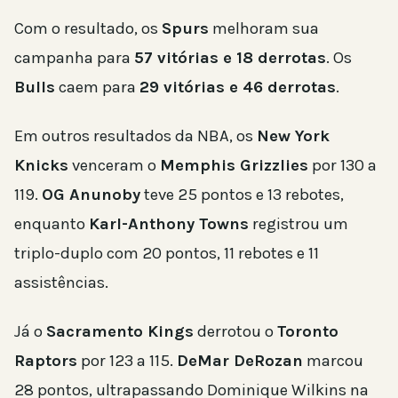
Com o resultado, os
Spurs
melhoram sua
campanha para
57 vitórias e 18 derrotas
. Os
Bulls
caem para
29 vitórias e 46 derrotas
.
Em outros resultados da NBA, os
New York
Knicks
venceram o
Memphis Grizzlies
por 130 a
119.
OG Anunoby
teve 25 pontos e 13 rebotes,
enquanto
Karl-Anthony Towns
registrou um
triplo-duplo com 20 pontos, 11 rebotes e 11
assistências.
Já o
Sacramento Kings
derrotou o
Toronto
Raptors
por 123 a 115.
DeMar DeRozan
marcou
28 pontos, ultrapassando Dominique Wilkins na