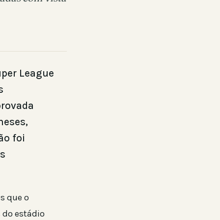
uper League
s
provada
meses,
ão foi
os
s que o
 do estádio