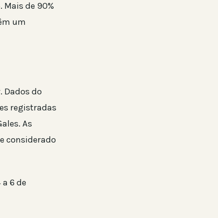
. Mais de 90%
têm um
r. Dados do
s registradas
ales. As
ve considerado
 a 6 de