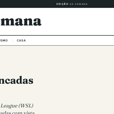
EDIÇÃO
DA SEMANA
Semana
ISMO
CASA
a
ancadas
r League (WSL)
adas com vista