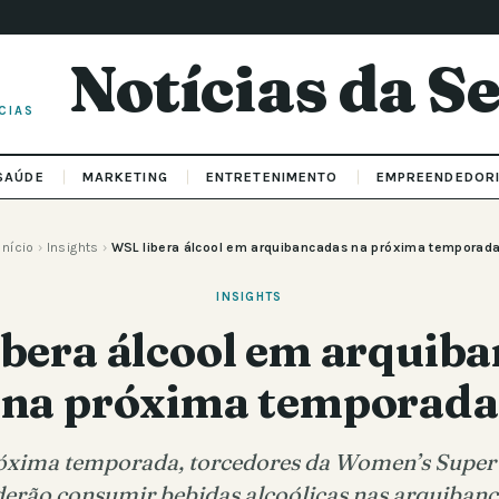
Notícias da 
CIAS
SAÚDE
MARKETING
ENTRETENIMENTO
EMPREENDEDOR
Início
›
Insights
›
WSL libera álcool em arquibancadas na próxima temporad
INSIGHTS
bera álcool em arquib
na próxima temporada
róxima temporada, torcedores da Women’s Supe
erão consumir bebidas alcoólicas nas arquibanc