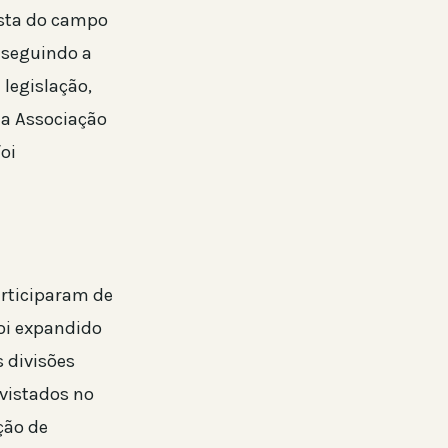
ista do campo
, seguindo a
 legislação,
la Associação
oi
rticiparam de
foi expandido
s divisões
vistados no
ção de