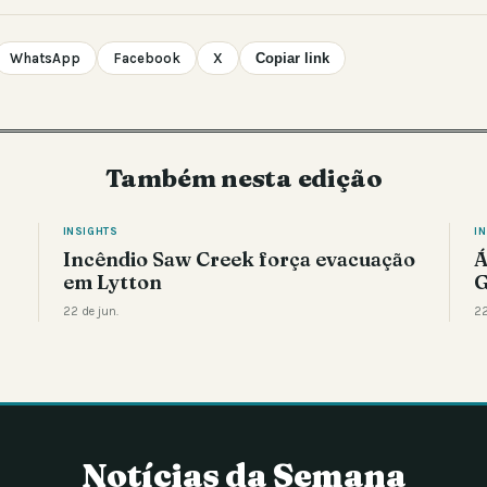
WhatsApp
Facebook
X
Copiar link
Também nesta edição
INSIGHTS
I
Incêndio Saw Creek força evacuação
Á
em Lytton
G
22 de jun.
22
Notícias da Semana