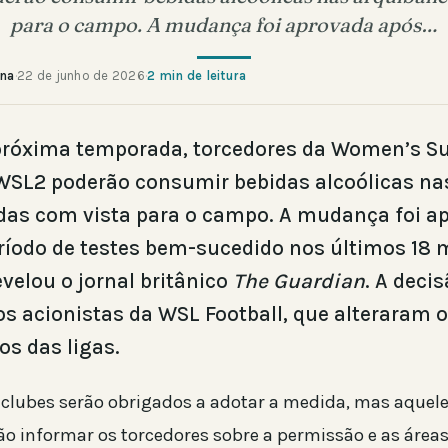
para o campo. A mudança foi aprovada após…
ana
·
22 de junho de 2026
·
2 min de leitura
 próxima temporada, torcedores da Women’s S
WSL2 poderão consumir bebidas alcoólicas na
das com vista para o campo. A mudança foi a
íodo de testes bem-sucedido nos últimos 18 
velou o jornal britânico
The Guardian
. A decis
s acionistas da WSL Football, que alteraram 
s das ligas.
clubes serão obrigados a adotar a medida, mas aquele
ão informar os torcedores sobre a permissão e as áreas