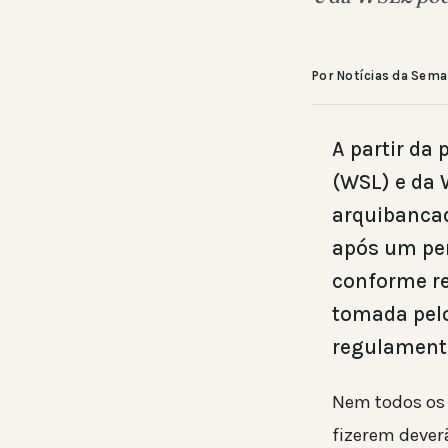
Por Notícias da Sem
A partir da
(WSL) e da 
arquibanca
após um per
conforme re
tomada pelo
regulamento
Nem todos os 
fizerem dever