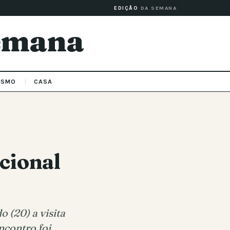
EDIÇÃO
DA SEMANA
Semana
ISMO
CASA
cional
 (20) a visita
ncontro foi