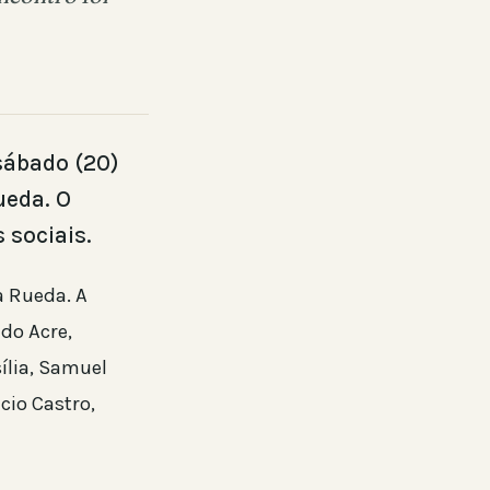
 sábado (20)
ueda. O
 sociais.
a Rueda. A
do Acre,
ília, Samuel
cio Castro,