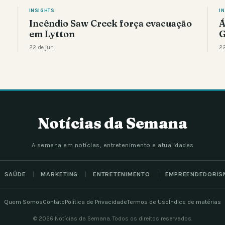
INSIGHTS
I
Incêndio Saw Creek força evacuação
Á
em Lytton
G
22 de jun.
22
Notícias da Semana
A semana em notícias, entretenimento e atualidades
SAÚDE
MARKETING
ENTRETENIMENTO
EMPREENDEDORIS
Quem Somos
Contato
Política de Privacidade
Termos de Uso
Índice de matérias
© 2026 Notícias da Semana. Todos os direitos reservados.