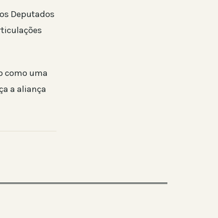
dos Deputados
rticulações
ado como uma
ça a aliança