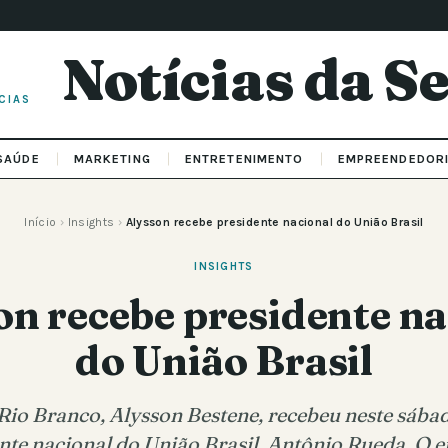
Notícias da 
CIAS
SAÚDE
MARKETING
ENTRETENIMENTO
EMPREENDEDOR
Início
›
Insights
›
Alysson recebe presidente nacional do União Brasil
INSIGHTS
on recebe presidente na
do União Brasil
 Rio Branco, Alysson Bestene, recebeu neste sábado
nte nacional do União Brasil, Antônio Rueda. O e