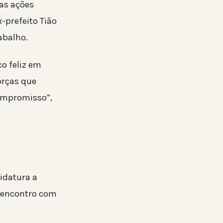
as ações
-prefeito Tião
abalho.
o feliz em
orças que
ompromisso”,
idatura a
 encontro com