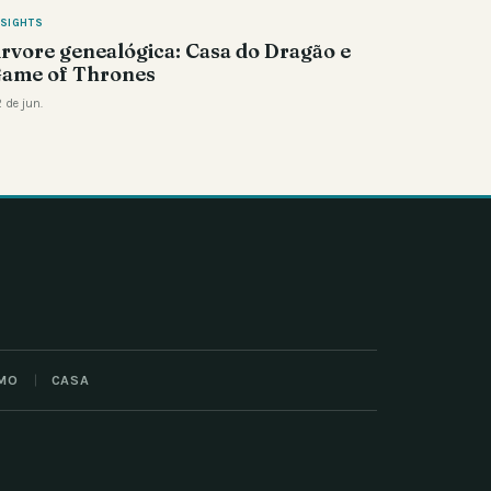
NSIGHTS
rvore genealógica: Casa do Dragão e
ame of Thrones
 de jun.
MO
CASA