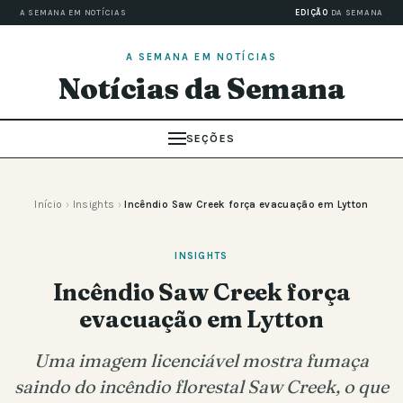
A SEMANA EM NOTÍCIAS
EDIÇÃO
DA SEMANA
A SEMANA EM NOTÍCIAS
Notícias da Semana
SEÇÕES
Início
›
Insights
›
Incêndio Saw Creek força evacuação em Lytton
INSIGHTS
Incêndio Saw Creek força
evacuação em Lytton
Uma imagem licenciável mostra fumaça
saindo do incêndio florestal Saw Creek, o que