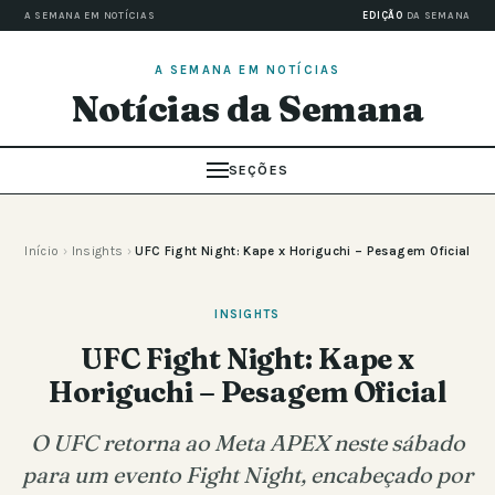
A SEMANA EM NOTÍCIAS
EDIÇÃO
DA SEMANA
A SEMANA EM NOTÍCIAS
Notícias da Semana
SEÇÕES
Início
›
Insights
›
UFC Fight Night: Kape x Horiguchi – Pesagem Oficial
INSIGHTS
UFC Fight Night: Kape x
Horiguchi – Pesagem Oficial
O UFC retorna ao Meta APEX neste sábado
para um evento Fight Night, encabeçado por