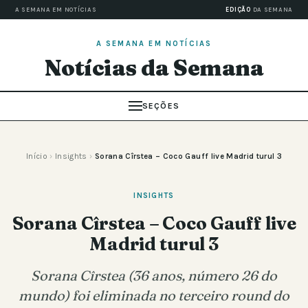
A SEMANA EM NOTÍCIAS
EDIÇÃO
DA SEMANA
A SEMANA EM NOTÍCIAS
Notícias da Semana
SEÇÕES
Início
›
Insights
›
Sorana Cîrstea – Coco Gauff live Madrid turul 3
INSIGHTS
Sorana Cîrstea – Coco Gauff live
Madrid turul 3
Sorana Cîrstea (36 anos, número 26 do
mundo) foi eliminada no terceiro round do