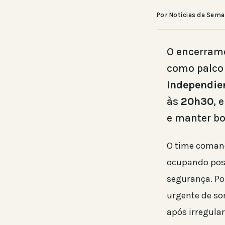
Por Notícias da Sem
O encerrame
como palco
Independien
às
20h30
, 
e manter b
O time coman
ocupando posi
segurança. Po
urgente de so
após irregula