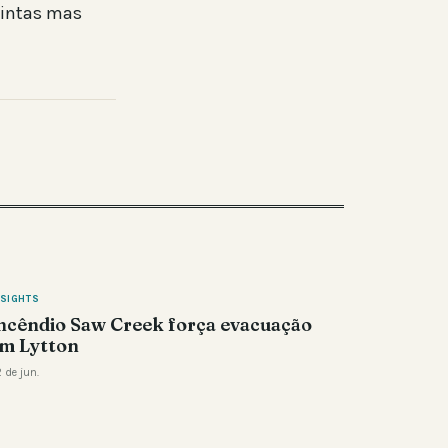
tintas mas
NSIGHTS
ncêndio Saw Creek força evacuação
m Lytton
 de jun.