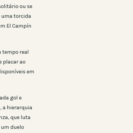
olitário ou se
m uma torcida
em El Campín
m tempo real
e placar ao
disponíveis em
ada gol e
, a hierarquia
nza, que luta
r um duelo