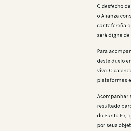
O desfecho des
o Alianza con
santafereña 
será digna de
Para acompanh
deste duelo e
vivo. O calen
plataformas e
Acompanhar as
resultado parc
do Santa Fe, q
por seus objet