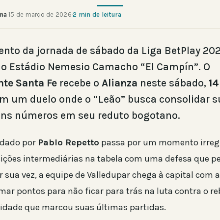
ana
·
15 de março de 2026
·
2 min de leitura
nto da jornada de sábado da Liga BetPlay 20
 o Estádio Nemesio Camacho “El Campín”. O
te Santa Fe
recebe o
Alianza
neste sábado,
14
em um duelo onde o “Leão” busca consolidar s
ons números em seu reduto bogotano.
dado por
Pablo Repetto
passa por um momento irregu
ções intermediárias na tabela com uma defesa que p
r sua vez, a equipe de Valledupar chega à capital com 
mar pontos para não ficar para trás na luta contra o r
ridade que marcou suas últimas partidas.