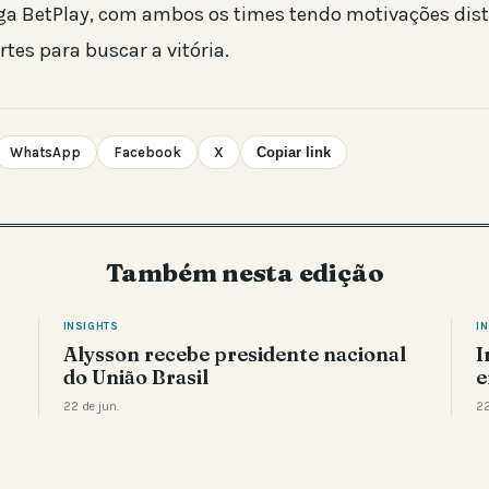
iga BetPlay, com ambos os times tendo motivações dis
tes para buscar a vitória.
WhatsApp
Facebook
X
Copiar link
Também nesta edição
INSIGHTS
I
Alysson recebe presidente nacional
I
do União Brasil
e
22 de jun.
22