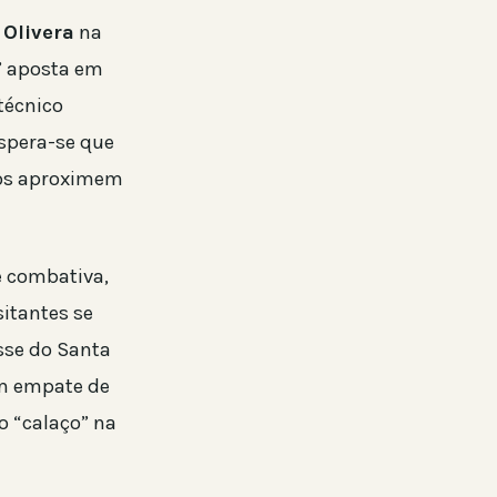
Olivera
na
” aposta em
técnico
espera-se que
 os aproximem
e combativa,
sitantes se
sse do Santa
um empate de
o “calaço” na