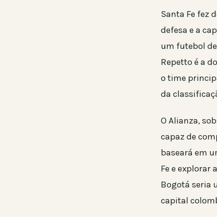
Santa Fe fez 
defesa e a ca
um futebol de 
Repetto é a d
o time princi
da classifica
O Alianza, so
capaz de compl
baseará em um
Fe e explorar
Bogotá seria 
capital colom