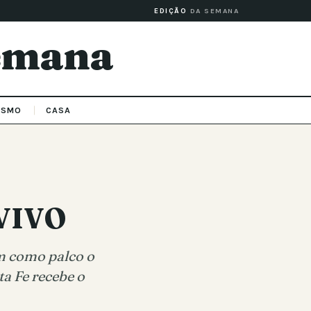
EDIÇÃO
DA SEMANA
Semana
ISMO
CASA
 VIVO
m como palco o
a Fe recebe o