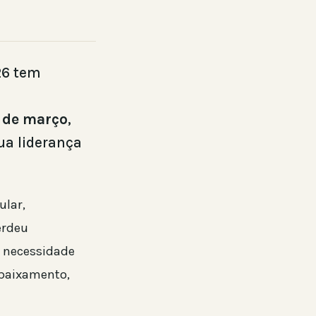
26 tem
 de março
,
ua liderança
lar,
erdeu
a necessidade
ebaixamento,