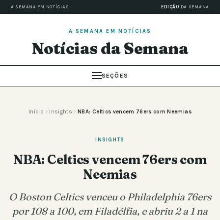
A SEMANA EM NOTÍCIAS
EDIÇÃO
DA SEMANA
A SEMANA EM NOTÍCIAS
Notícias da Semana
SEÇÕES
Início
›
Insights
›
NBA: Celtics vencem 76ers com Neemias
INSIGHTS
NBA: Celtics vencem 76ers com
Neemias
O Boston Celtics venceu o Philadelphia 76ers
por 108 a 100, em Filadélfia, e abriu 2 a 1 na