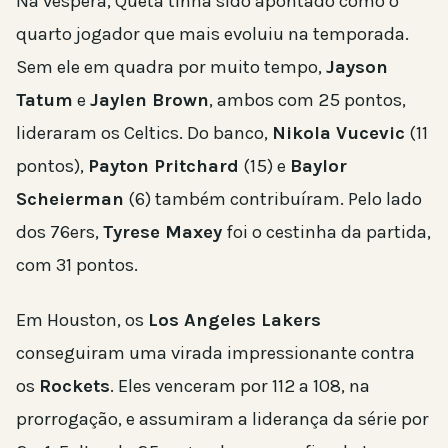
Na véspera, Queta tinha sido apontado como o
quarto jogador que mais evoluiu na temporada.
Sem ele em quadra por muito tempo,
Jayson
Tatum
e
Jaylen Brown
, ambos com 25 pontos,
lideraram os Celtics. Do banco,
Nikola Vucevic
(11
pontos),
Payton Pritchard
(15) e
Baylor
Scheierman
(6) também contribuíram. Pelo lado
dos 76ers,
Tyrese Maxey
foi o cestinha da partida,
com 31 pontos.
Em Houston, os
Los Angeles Lakers
conseguiram uma virada impressionante contra
os
Rockets
. Eles venceram por 112 a 108, na
prorrogação, e assumiram a liderança da série por