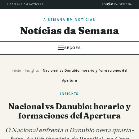
A SEMANA EM NOTÍCIAS
EDIÇÃO
DA SEMANA
A SEMANA EM NOTÍCIAS
Notícias da Semana
SEÇÕES
Início
›
Insights
›
Nacional vs Danubio: horario y formaciones del
Apertura
INSIGHTS
Nacional vs Danubio: horario y
formaciones del Apertura
O Nacional enfrenta o Danubio nesta quarta-
feira, às 19h (horário de Brasília), no Gran