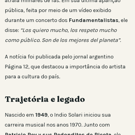
atraía milhares de fãs. Em sua última aparição
pública, feita por meio de um vídeo exibido
durante um concerto dos
Fundamentalistas
, ele
disse:
“Los quiero mucho, los respeto mucho
como público. Son de los mejores del planeta”
.
A notícia foi publicada pelo jornal argentino
Página 12, que destacou a importância do artista
para a cultura do país.
Trajetória e legado
Nascido em
1949
, o Indio Solari iniciou sua
carreira musical nos anos 1970. Junto com
Patricio Rey y sus Redonditos de Ricota
, ele