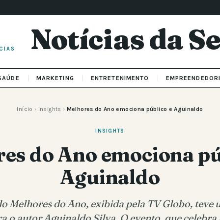
Notícias da 
CIAS
SAÚDE
MARKETING
ENTRETENIMENTO
EMPREENDEDOR
Início
›
Insights
›
Melhores do Ano emociona público e Aguinaldo
INSIGHTS
es do Ano emociona pú
Aguinaldo
o Melhores do Ano, exibida pela TV Globo, teve 
ra o autor Aguinaldo Silva. O evento, que celebra