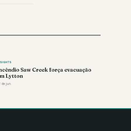
NSIGHTS
ncêndio Saw Creek força evacuação
m Lytton
 de jun.