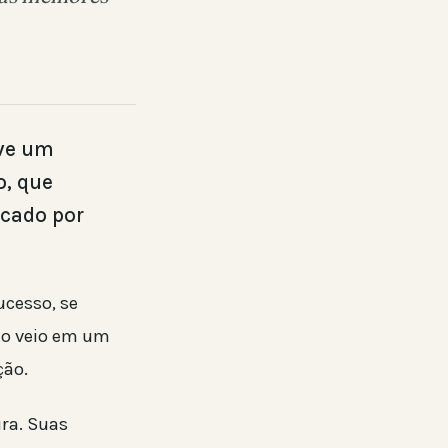
eve um
o, que
rcado por
ucesso, se
to veio em um
ção.
ira. Suas