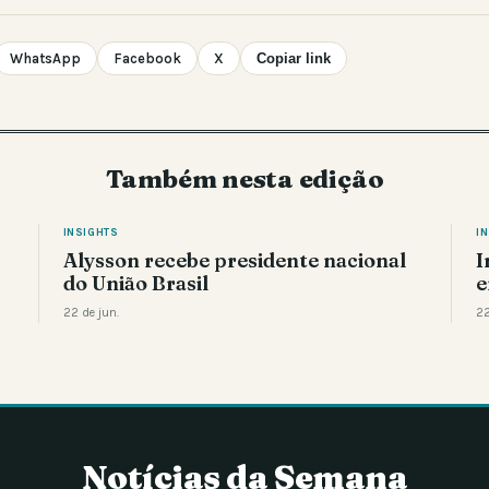
WhatsApp
Facebook
X
Copiar link
Também nesta edição
INSIGHTS
I
Alysson recebe presidente nacional
I
do União Brasil
e
22 de jun.
22
Notícias da Semana