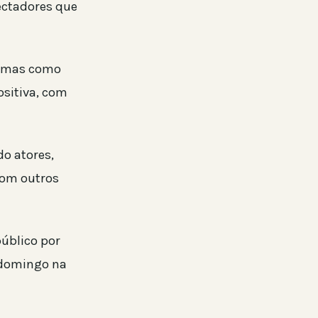
ectadores que
temas como
ositiva, com
o atores,
com outros
público por
 domingo na