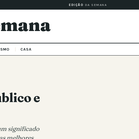
EDIÇÃO
DA SEMANA
Semana
ISMO
CASA
blico e
um significado
 as melhores