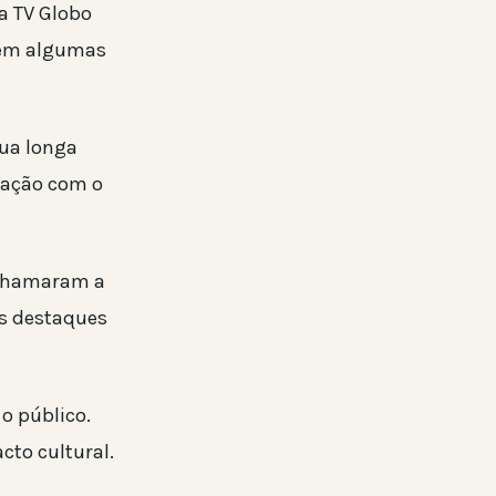
a TV Globo
, em algumas
sua longa
icação com o
 chamaram a
us destaques
 o público.
cto cultural.