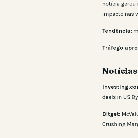
notícia gerou
impacto nas v
Tendência:
m
Tráfego apr
Notícia
Investing.co
deals in US B
Bitget:
McValu
Crushing Mar