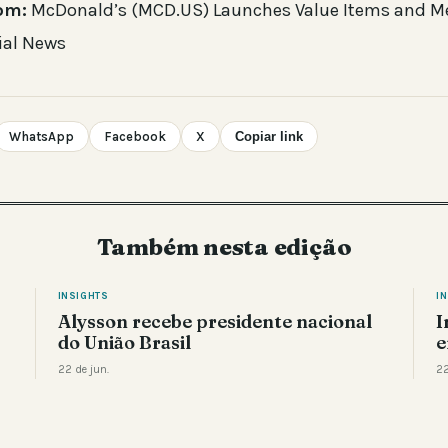
om:
McDonald’s (MCD.US) Launches Value Items and Me
ial News
WhatsApp
Facebook
X
Copiar link
Também nesta edição
INSIGHTS
I
Alysson recebe presidente nacional
I
do União Brasil
e
22 de jun.
22