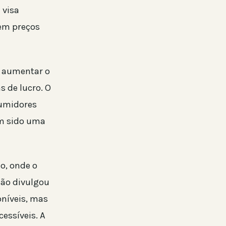
a visa
em preços
e aumentar o
 de lucro. O
sumidores
êm sido uma
o, onde o
não divulgou
níveis, mas
essíveis. A