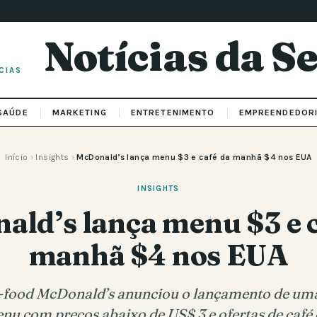
Notícias da 
CIAS
SAÚDE
MARKETING
ENTRETENIMENTO
EMPREENDEDOR
Início
›
Insights
›
McDonald’s lança menu $3 e café da manhã $4 nos EUA
INSIGHTS
ld’s lança menu $3 e 
manhã $4 nos EUA
t-food McDonald’s anunciou o lançamento de um
enu com preços abaixo de US$ 3 e ofertas de caf