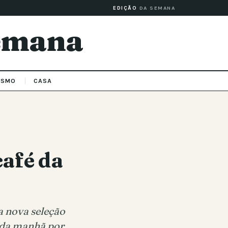
EDIÇÃO
DA SEMANA
Semana
ISMO
CASA
café da
a nova seleção
é da manhã por