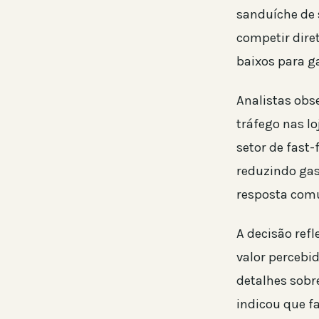
sanduíche de 
competir dir
baixos para 
Analistas obs
tráfego nas l
setor de fast
reduzindo gas
resposta com
A decisão ref
valor percebid
detalhes sobr
indicou que fa