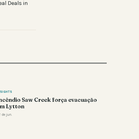
al Deals in
NSIGHTS
ncêndio Saw Creek força evacuação
m Lytton
 de jun.