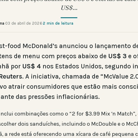
US$…
ana
·
03 de abril de 2026
·
2 min de leitura
ast-food McDonald’s anunciou o lançamento 
itens de menu com preços abaixo de
US$ 3
e o
nhã por
US$ 4
nos Estados Unidos, segundo i
Reuters
. A iniciativa, chamada de “McValue 2.
vo atrair consumidores que estão mais consc
iante das pressões inflacionárias.
 inclui combinações como o “2 for $3.99 Mix ‘n Match”,
escolher dois sanduíches, incluindo o McDouble e o McC
, a rede está oferecendo uma xícara de café pequena