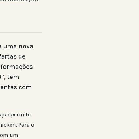
de uma nova
fertas de
nformações
0”, tem
ientes com
 que permite
hicken. Para o
 com um