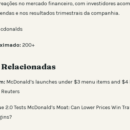
 reações no mercado financeiro, com investidores ac
endas e nos resultados trimestrais da companhia.
cdonalds
oximado:
200+
s Relacionadas
m:
McDonald’s launches under $3 menu items and $4 
y Reuters
e 2.0 Tests McDonald’s Moat: Can Lower Prices Win Tra
gins?