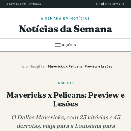
A SEMANA EM NOTÍCIAS
EDIÇÃO
DA SEMANA
A SEMANA EM NOTÍCIAS
Notícias da Semana
SEÇÕES
Início
›
Insights
›
Mavericks x Pelicans: Preview e Lesões
INSIGHTS
Mavericks x Pelicans: Preview e
Lesões
O Dallas Mavericks, com 23 vitórias e 45
derrotas, viaja para a Louisiana para