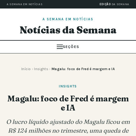
A SEMANA EM NOTÍCIAS
EDIÇÃO
DA SEMANA
A SEMANA EM NOTÍCIAS
Notícias da Semana
SEÇÕES
Início
›
Insights
›
Magalu: foco de Fred é margem e IA
INSIGHTS
Magalu: foco de Fred é margem
e IA
O lucro líquido ajustado do Magalu ficou em
R$ 124 milhões no trimestre, uma queda de