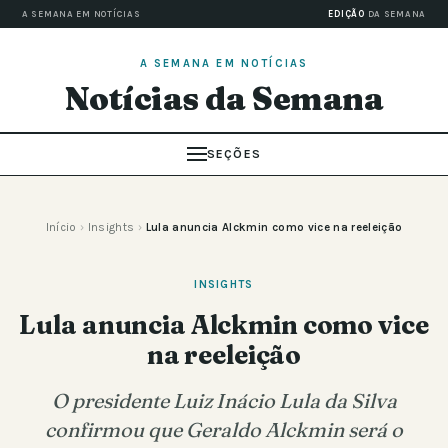
A SEMANA EM NOTÍCIAS
EDIÇÃO
DA SEMANA
A SEMANA EM NOTÍCIAS
Notícias da Semana
SEÇÕES
Início
›
Insights
›
Lula anuncia Alckmin como vice na reeleição
INSIGHTS
Lula anuncia Alckmin como vice
na reeleição
O presidente Luiz Inácio Lula da Silva
confirmou que Geraldo Alckmin será o