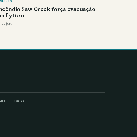
NSIGHTS
ncêndio Saw Creek força evacuação
m Lytton
 de jun.
MO
CASA