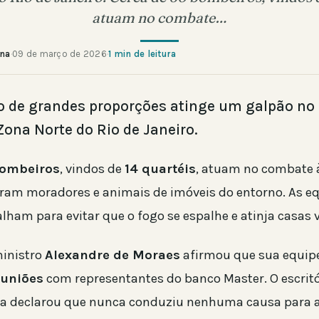
atuam no combate…
ana
·
09 de março de 2026
·
1 min de leitura
 de grandes proporções atinge um galpão no 
ona Norte do Rio de Janeiro.
ombeiros
, vindos de
14 quartéis
, atuam no combate 
aram moradores e animais de imóveis do entorno. As e
ham para evitar que o fogo se espalhe e atinja casas v
ministro
Alexandre de Moraes
afirmou que sua equipe
euniões
com representantes do banco Master. O escritó
 declarou que nunca conduziu nenhuma causa para a 