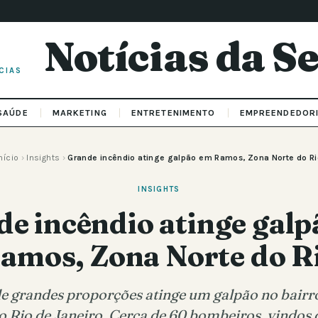
Notícias da 
CIAS
SAÚDE
MARKETING
ENTRETENIMENTO
EMPREENDEDOR
nício
›
Insights
›
Grande incêndio atinge galpão em Ramos, Zona Norte do Ri
INSIGHTS
e incêndio atinge gal
amos, Zona Norte do R
e grandes proporções atinge um galpão no bairr
 Rio de Janeiro. Cerca de 60 bombeiros, vindos d