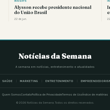
INSIGHTS
I
Alysson recebe presidente nacional
I
do União Brasil
e
22 de jun.
22
Notícias da Semana
A semana em notícias, entretenimento e atualidades
SAÚDE
MARKETING
ENTRETENIMENTO
EMPREENDEDORIS
Quem Somos
Contato
Política de Privacidade
Termos de Uso
Índice de matérias
© 2026 Notícias da Semana. Todos os direitos reservados.