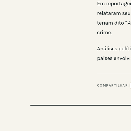
Em reportagem
relataram seu
teriam dito “
A
crime.
Análises polí
países envolv
COMPARTILHAR: