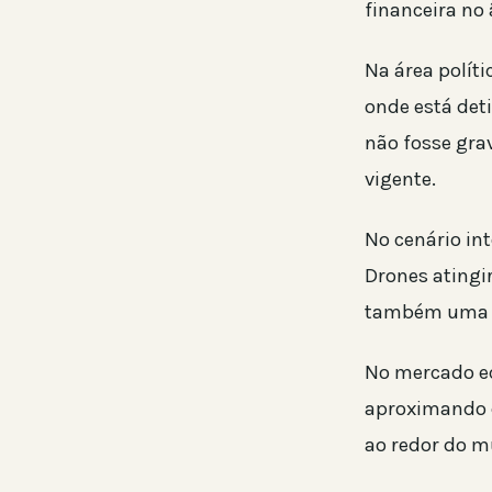
financeira no
Na área políti
onde está det
não fosse grav
vigente.
No cenário int
Drones atingi
também uma r
No mercado ec
aproximando 
ao redor do m