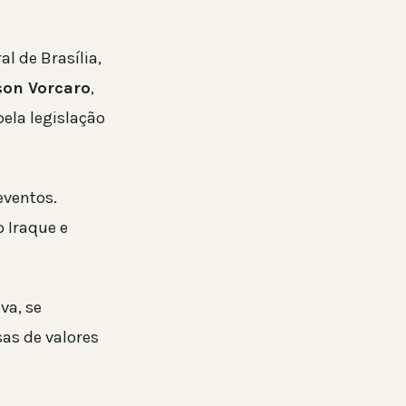
al de Brasília,
on Vorcaro
,
pela legislação
eventos.
 Iraque e
va, se
sas de valores