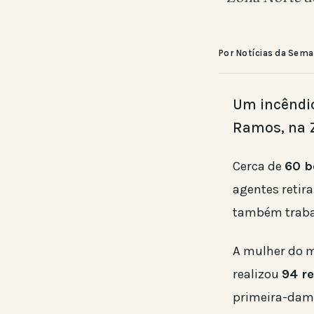
Por Notícias da Sem
Um incêndio
Ramos, na Z
Cerca de
60 b
agentes retir
também trabal
A mulher do 
realizou
94 r
primeira-dama