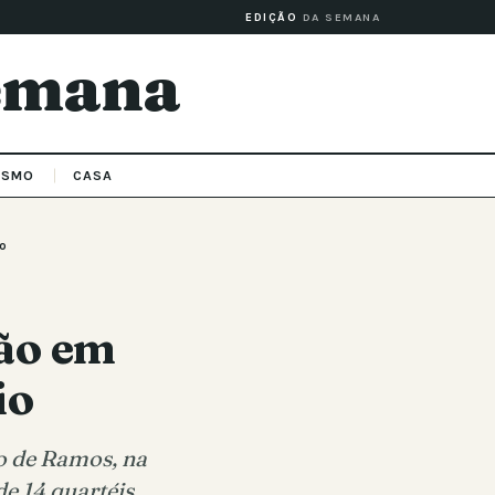
EDIÇÃO
DA SEMANA
Semana
ISMO
CASA
o
pão em
io
o de Ramos, na
e 14 quartéis,