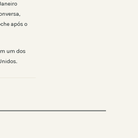
Janeiro
onversa,
oche após o
 em um dos
Unidos.