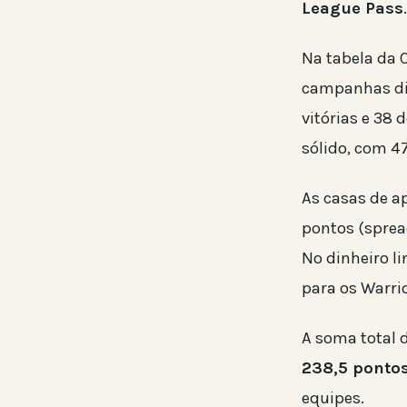
League Pass
Na tabela da 
campanhas di
vitórias e 38 
sólido, com 47
As casas de a
pontos (spre
No dinheiro l
para os Warri
A soma total 
238,5 ponto
equipes.