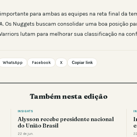
 importante para ambas as equipes na reta final da t
A. Os Nuggets buscam consolidar uma boa posição par
arriors lutam para melhorar sua classificação na conf
WhatsApp
Facebook
X
Copiar link
Também nesta edição
INSIGHTS
I
Alysson recebe presidente nacional
I
do União Brasil
e
22 de jun.
22