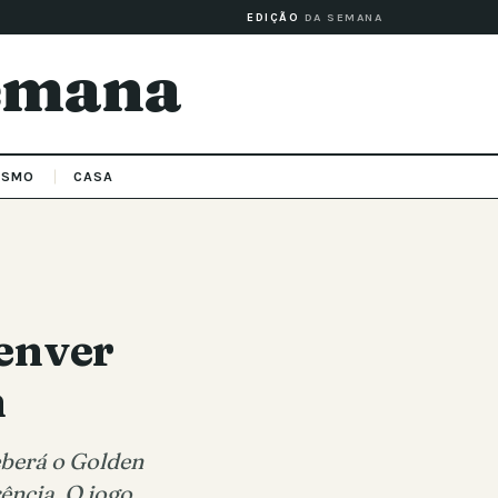
EDIÇÃO
DA SEMANA
Semana
ISMO
CASA
Denver
h
eberá o Golden
ência. O jogo