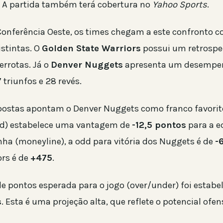
. A partida também terá cobertura no
Yahoo Sports
.
Conferência Oeste, os times chegam a este confronto 
stintas. O
Golden State Warriors
possui um retrospe
derrotas. Já o
Denver Nuggets
apresenta um desempe
 triunfos e 28 revés.
postas apontam o Denver Nuggets como franco favorito
ad) estabelece uma vantagem de
-12,5 pontos
para a e
inha (moneyline), a odd para vitória dos Nuggets é de
-
ors é de
+475
.
de pontos esperada para o jogo (over/under) foi estabe
s
. Esta é uma projeção alta, que reflete o potencial ofe