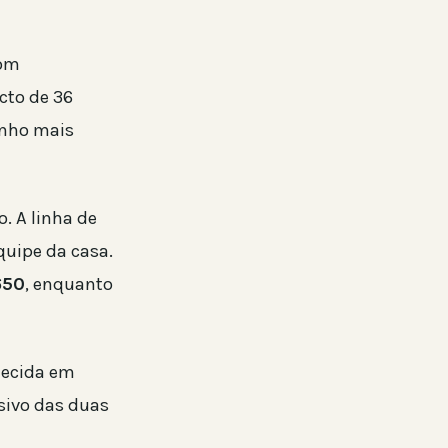
com
cto de 36
nho mais
. A linha de
quipe da casa.
650
, enquanto
lecida em
nsivo das duas