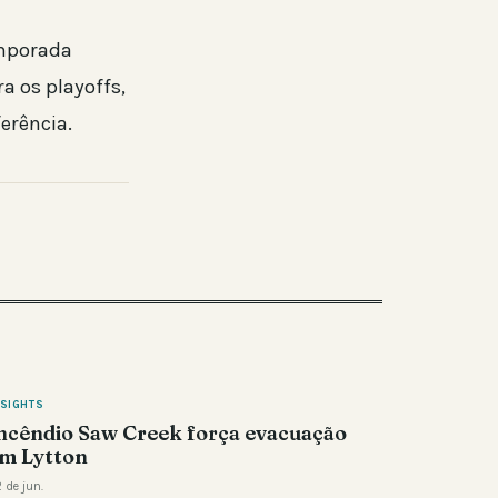
emporada
a os playoffs,
erência.
NSIGHTS
ncêndio Saw Creek força evacuação
m Lytton
 de jun.