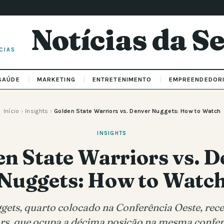
Notícias da 
CIAS
SAÚDE
MARKETING
ENTRETENIMENTO
EMPREENDEDOR
Início
›
Insights
›
Golden State Warriors vs. Denver Nuggets: How to Watch
INSIGHTS
n State Warriors vs. 
Nuggets: How to Watc
ets, quarto colocado na Conferência Oeste, rec
rs, que ocupa a décima posição na mesma confer