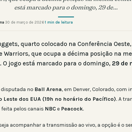
está marcado para o domingo, 29 de…
ana
·
30 de março de 2026
·
1 min de leitura
ggets, quarto colocado na Conferência Oeste,
e Warriors, que ocupa a décima posição na 
. O jogo está marcado para o domingo,
29 de 
á disputada no
Ball Arena
, em Denver, Colorado, com i
o Leste dos EUA (19h no horário do Pacífico)
. A tr
á feita pelos canais
NBC
e
Peacock
.
eja acompanhar a transmissão ao vivo, a opção é o se