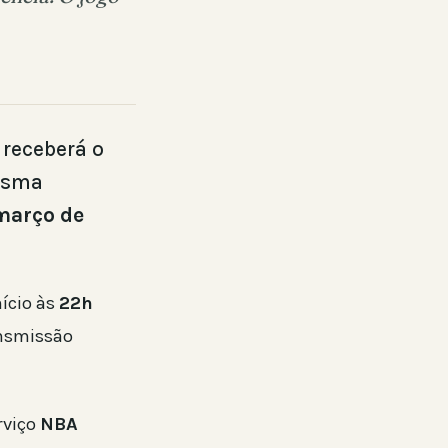
 receberá o
mesma
março de
nício às
22h
ansmissão
rviço
NBA