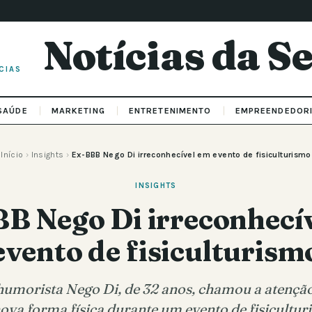
Notícias da 
CIAS
SAÚDE
MARKETING
ENTRETENIMENTO
EMPREENDEDOR
Início
›
Insights
›
Ex-BBB Nego Di irreconhecível em evento de fisiculturismo
INSIGHTS
B Nego Di irreconhecí
evento de fisiculturism
humorista Nego Di, de 32 anos, chamou a atenção
va forma física durante um evento de fisicultur