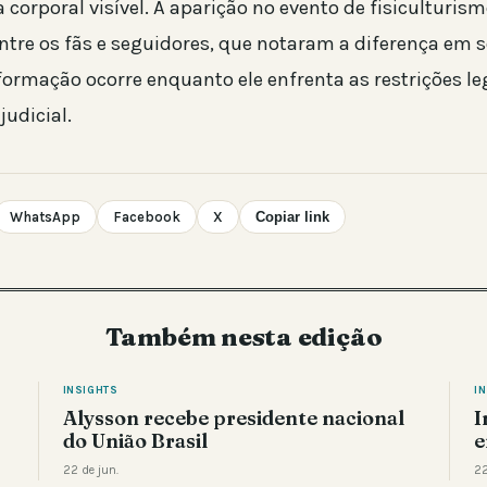
orporal visível. A aparição no evento de fisiculturis
ntre os fãs e seguidores, que notaram a diferença em s
sformação ocorre enquanto ele enfrenta as restrições l
judicial.
WhatsApp
Facebook
X
Copiar link
Também nesta edição
INSIGHTS
I
Alysson recebe presidente nacional
I
do União Brasil
e
22 de jun.
22