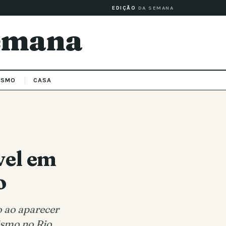
EDIÇÃO
DA SEMANA
Semana
ISMO
CASA
vel em
o
 ao aparecer
ismo no Rio