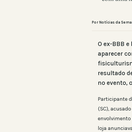
Por Notícias da Sem
O ex-BBB e 
aparecer co
fisiculturi
resultado d
no evento, 
Participante d
(SC), acusado
envolvimento 
loja anunciav