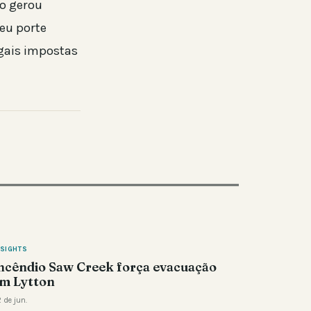
mo gerou
eu porte
egais impostas
NSIGHTS
ncêndio Saw Creek força evacuação
m Lytton
 de jun.