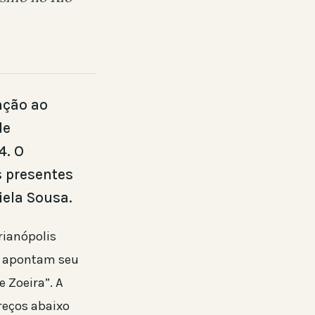
nção ao
de
4. O
s presentes
iela Sousa.
rianópolis
es apontam seu
 Zoeira”. A
reços abaixo