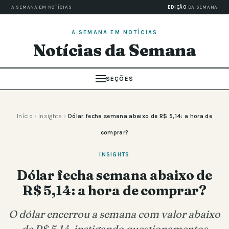
A SEMANA EM NOTÍCIAS
EDIÇÃO
DA SEMANA
A SEMANA EM NOTÍCIAS
Notícias da Semana
SEÇÕES
Início
›
Insights
›
Dólar fecha semana abaixo de R$ 5,14: a hora de
comprar?
INSIGHTS
Dólar fecha semana abaixo de
R$ 5,14: a hora de comprar?
O dólar encerrou a semana com valor abaixo
de R$ 5,14, instigando questionamentos