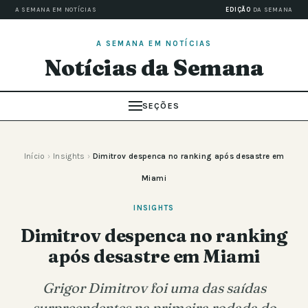
A SEMANA EM NOTÍCIAS
EDIÇÃO
DA SEMANA
A SEMANA EM NOTÍCIAS
Notícias da Semana
SEÇÕES
Início
›
Insights
›
Dimitrov despenca no ranking após desastre em
Miami
INSIGHTS
Dimitrov despenca no ranking
após desastre em Miami
Grigor Dimitrov foi uma das saídas
surpreendentes na primeira rodada do