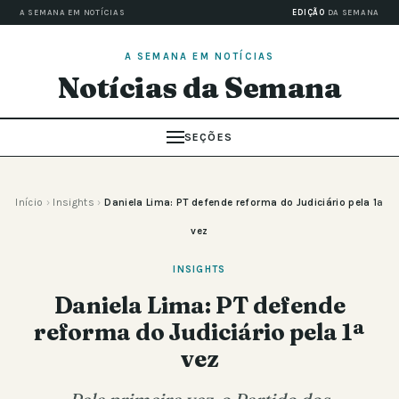
A SEMANA EM NOTÍCIAS
EDIÇÃO
DA SEMANA
A SEMANA EM NOTÍCIAS
Notícias da Semana
SEÇÕES
Início
›
Insights
›
Daniela Lima: PT defende reforma do Judiciário pela 1ª
vez
INSIGHTS
Daniela Lima: PT defende
reforma do Judiciário pela 1ª
vez