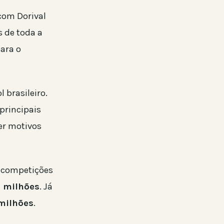
 com Dorival
s de toda a
ara o
 brasileiro.
principais
er motivos
s competições
 milhões
. Já
milhões
.