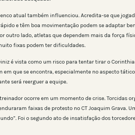
elenco atual também influenciou. Acredita-se que joga
 rápido e têm boa movimentação podem se adaptar b
Por outro lado, atletas que dependem mais da força fís
uito fixas podem ter dificuldades.
niz é vista como um risco para tentar tirar o Corinthi
em que se encontra, especialmente no aspecto tático
te será reerguer a equipe.
treinador ocorre em um momento de crise. Torcidas o
enduraram faixas de protesto no CT Joaquim Grava. Um
undo”. Foi o segundo ato de insatisfação dos torcedo