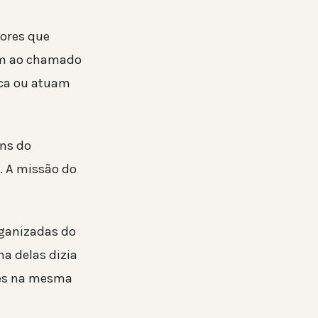
dores que
em ao chamado
ica ou atuam
ans do
. A missão do
rganizadas do
a delas dizia
res na mesma