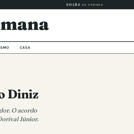
EDIÇÃO
DA SEMANA
Semana
ISMO
CASA
o Diniz
dor. O acordo
Dorival Júnior.