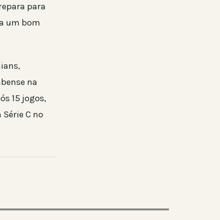
repara para
sca um bom
hians,
mbense na
ós 15 jogos,
 Série C no