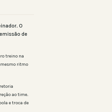
inador. O
 demissão de
ro treino na
no mesmo ritmo
retoria
reção ao time.
bola e troca de