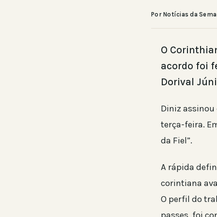
Por Notícias da Sem
O Corinthia
acordo foi 
Dorival Júni
Diniz assinou 
terça-feira. 
da Fiel”.
A rápida defin
corintiana av
O perfil do tr
passes, foi c