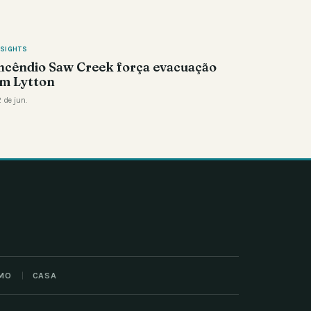
NSIGHTS
ncêndio Saw Creek força evacuação
m Lytton
 de jun.
MO
CASA