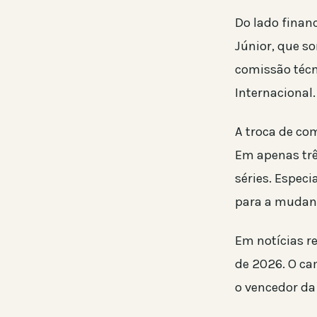
Do lado financ
Júnior, que 
comissão técn
Internacional.
A troca de com
Em apenas trê
séries. Espec
para a mudan
Em notícias r
de 2026. O c
o vencedor da