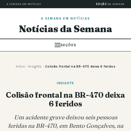
A SEMANA EM NOTÍCIAS
EDIÇÃO
DA SEMANA
A SEMANA EM NOTÍCIAS
Notícias da Semana
SEÇÕES
Início
›
Insights
›
Colisão frontal na BR-470 deixa 6 feridos
INSIGHTS
Colisão frontal na BR-470 deixa
6 feridos
Um acidente grave deixou seis pessoas
feridas na BR-470, em Bento Gonçalves, na