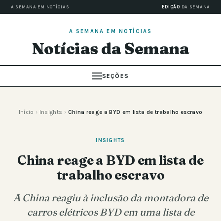
A SEMANA EM NOTÍCIAS
EDIÇÃO
DA SEMANA
A SEMANA EM NOTÍCIAS
Notícias da Semana
SEÇÕES
Início
›
Insights
›
China reage a BYD em lista de trabalho escravo
INSIGHTS
China reage a BYD em lista de
trabalho escravo
A China reagiu à inclusão da montadora de
carros elétricos BYD em uma lista de