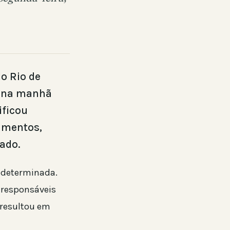
o Rio de
ar na manhã
ificou
bamentos,
ado.
i determinada.
s responsáveis
 resultou em