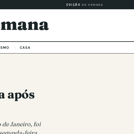
EDIÇÃO
DA SEMANA
Semana
ISMO
CASA
a após
de Janeiro, foi
segunda-feira,