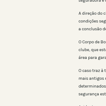
seguradora e 
A direção do 
condições seg
a conclusão de
O Corpo de Bo
clube, que est
área para gara
O caso traz à 
mais antigos n
determinados 
segurança est