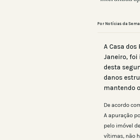
Por Notícias da Sem
A Casa dos 
Janeiro, fo
desta segund
danos estru
mantendo o
De acordo com
A apuração pod
pelo imóvel d
vítimas, não 