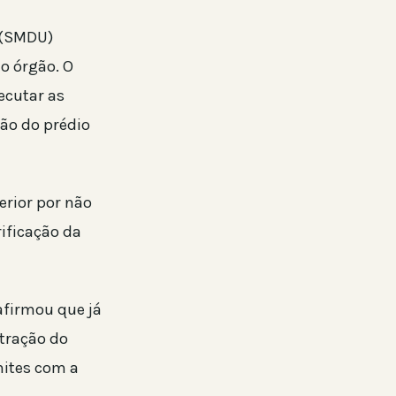
 (SMDU)
o órgão. O
ecutar as
ão do prédio
erior por não
ificação da
afirmou que já
stração do
mites com a