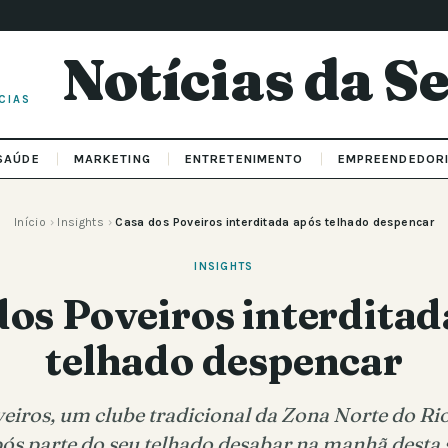
Notícias da 
CIAS
SAÚDE
MARKETING
ENTRETENIMENTO
EMPREENDEDOR
Início
›
Insights
›
Casa dos Poveiros interditada após telhado despencar
INSIGHTS
dos Poveiros interditad
telhado despencar
eiros, um clube tradicional da Zona Norte do Rio 
pós parte do seu telhado desabar na manhã desta 