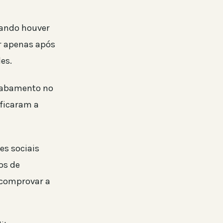
uando houver
r apenas após
es.
esabamento no
ificaram a
es sociais
os de
 comprovar a