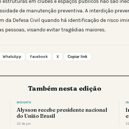
 estruturas em clubes e espaços públicos não são inéd
essidade de manutenção preventiva. A interdição preve
da Defesa Civil quando há identificação de risco imi
as pessoas, visando evitar tragédias maiores.
WhatsApp
Facebook
X
Copiar link
Também nesta edição
INSIGHTS
I
Alysson recebe presidente nacional
I
do União Brasil
e
22 de jun.
22