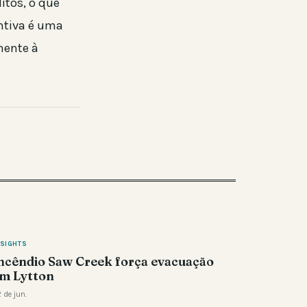
itos, o que
ntiva é uma
nente à
NSIGHTS
ncêndio Saw Creek força evacuação
m Lytton
 de jun.