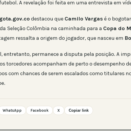
utebol. A revelação foi feita em uma entrevista em víd
gota.gov.co
destacou que
Camilo Vargas
é o bogota
 da Seleção Colômbia na caminhada para a
Copa do 
rtagem ressalta a origem do jogador, que nasceu em
Bo
l, entretanto, permanece a disputa pela posição. A im
 os torcedores acompanham de perto o desempenho d
bos com chances de serem escalados como titulares n
pe.
WhatsApp
Facebook
X
Copiar link