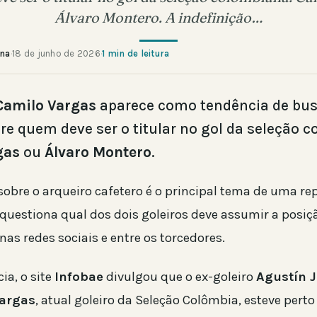
Álvaro Montero. A indefinição…
ana
·
18 de junho de 2026
·
1 min de leitura
Camilo Vargas
aparece como tendência de bus
re quem deve ser o titular no gol da seleção 
gas
ou
Álvaro Montero
.
 sobre o arqueiro cafetero é o principal tema de uma r
 questiona qual dos dois goleiros deve assumir a posiç
as redes sociais e entre os torcedores.
ia, o site
Infobae
divulgou que o ex-goleiro
Agustín J
argas
, atual goleiro da Seleção Colômbia, esteve perto