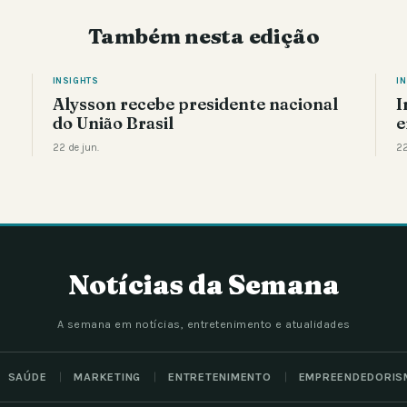
Também nesta edição
INSIGHTS
I
Alysson recebe presidente nacional
I
do União Brasil
e
22 de jun.
22
Notícias da Semana
A semana em notícias, entretenimento e atualidades
SAÚDE
MARKETING
ENTRETENIMENTO
EMPREENDEDORIS