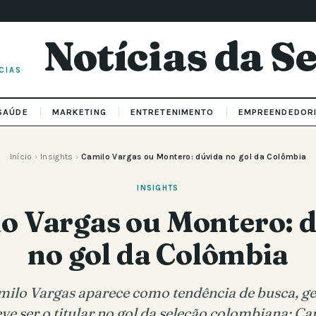
Notícias da 
CIAS
SAÚDE
MARKETING
ENTRETENIMENTO
EMPREENDEDOR
Início
›
Insights
›
Camilo Vargas ou Montero: dúvida no gol da Colômbia
INSIGHTS
o Vargas ou Montero: 
no gol da Colômbia
ilo Vargas aparece como tendência de busca, g
e ser o titular no gol da seleção colombiana: C