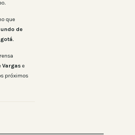
eo.
no que
Mundo de
gotá
.
prensa
e
Vargas
e
os próximos