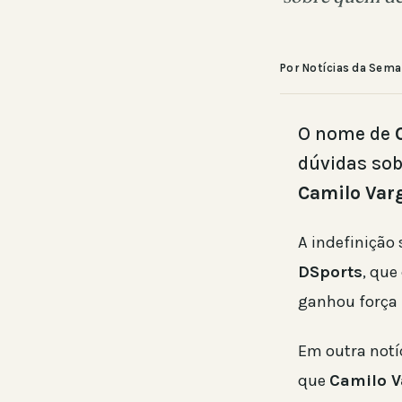
Por Notícias da Sem
O nome de
dúvidas sob
Camilo Var
A indefinição
DSports
, que
ganhou força n
Em outra notíc
que
Camilo V