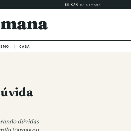
EDIÇÃO
DA SEMANA
Semana
ISMO
CASA
dúvida
erando dúvidas
amilo Vargas ou