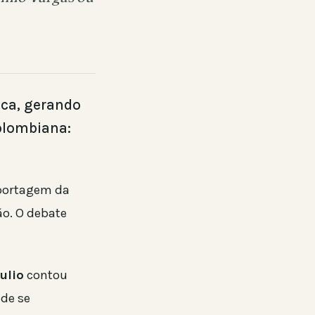
ca, gerando
colombiana:
eportagem da
ão. O debate
ulio
contou
 de se