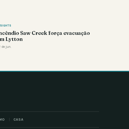
NSIGHTS
ncêndio Saw Creek força evacuação
m Lytton
 de jun.
MO
CASA