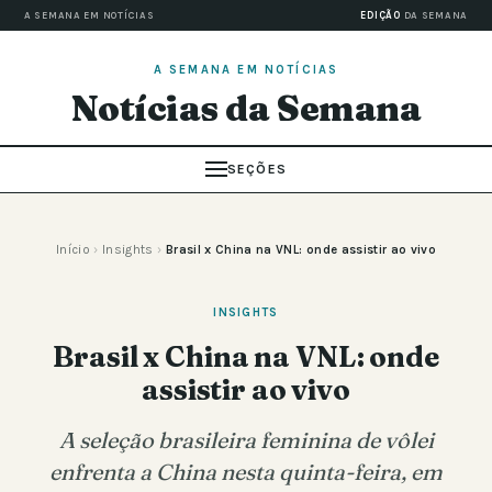
A SEMANA EM NOTÍCIAS
EDIÇÃO
DA SEMANA
A SEMANA EM NOTÍCIAS
Notícias da Semana
SEÇÕES
Início
›
Insights
›
Brasil x China na VNL: onde assistir ao vivo
INSIGHTS
Brasil x China na VNL: onde
assistir ao vivo
A seleção brasileira feminina de vôlei
enfrenta a China nesta quinta-feira, em