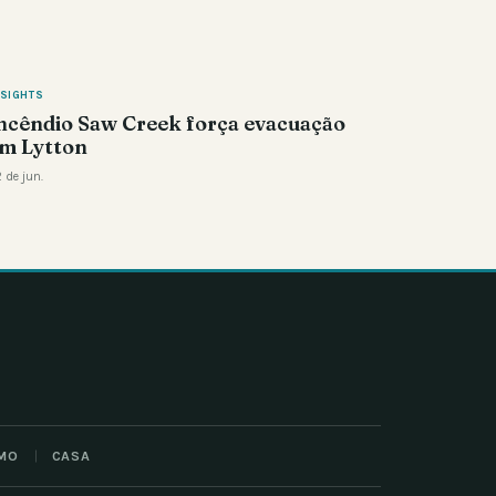
NSIGHTS
ncêndio Saw Creek força evacuação
m Lytton
 de jun.
MO
CASA