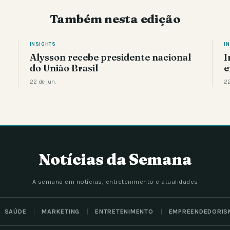
Também nesta edição
INSIGHTS
I
Alysson recebe presidente nacional
I
do União Brasil
e
22 de jun.
22
Notícias da Semana
A semana em notícias, entretenimento e atualidades
SAÚDE
MARKETING
ENTRETENIMENTO
EMPREENDEDORIS