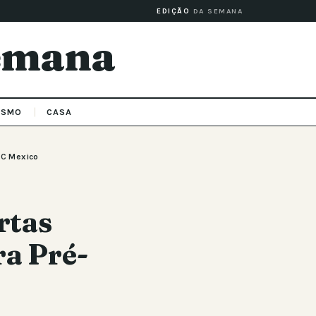
EDIÇÃO
DA SEMANA
Semana
ISMO
CASA
FC Mexico
rtas
ra Pré-