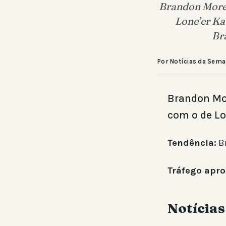
Brandon Moren
Lone’er Ka
Br
Por Notícias da Sem
Brandon Mor
com o de Lo
Tendência:
B
Tráfego apr
Notícias