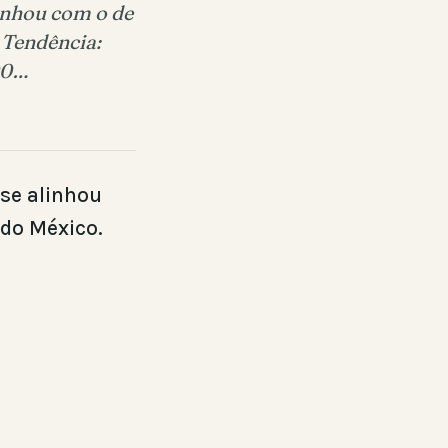
inhou com o de
 Tendência:
00…
se alinhou
 do México.