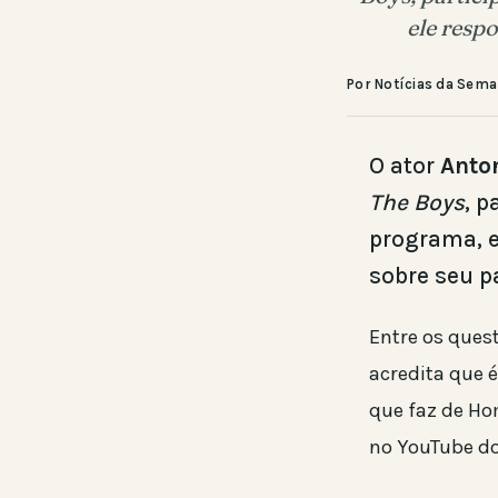
ele resp
Por Notícias da Sem
O ator
Anto
The Boys
, p
programa, e
sobre seu p
Entre os ques
acredita que 
que faz de Ho
no YouTube do