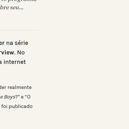
obre seu…
er
na série
rview
. No
 internet
der realmente
e Boys
?” e “O
 foi publicado