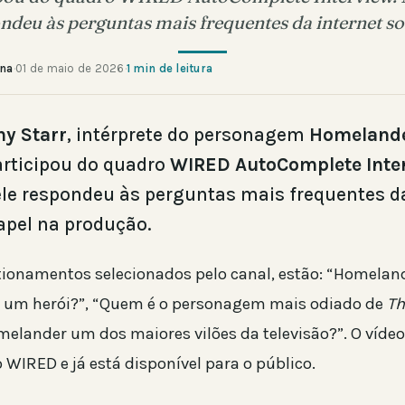
ondeu às perguntas mais frequentes da internet s
ana
·
01 de maio de 2026
·
1 min de leitura
ny Starr
, intérprete do personagem
Homeland
articipou do quadro
WIRED AutoComplete Inte
le respondeu às perguntas mais frequentes da
apel na produção.
tionamentos selecionados pelo canal, estão: “Homelan
é um herói?”, “Quem é o personagem mais odiado de
Th
melander um dos maiores vilões da televisão?”. O vídeo
 WIRED e já está disponível para o público.