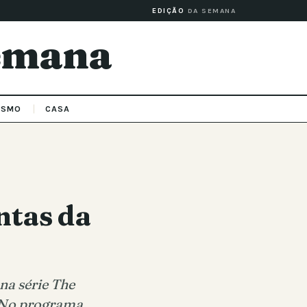
EDIÇÃO
DA SEMANA
Semana
ISMO
CASA
ntas da
na série The
 No programa,