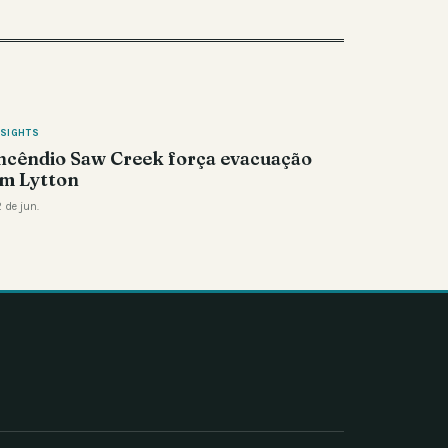
NSIGHTS
ncêndio Saw Creek força evacuação
m Lytton
 de jun.