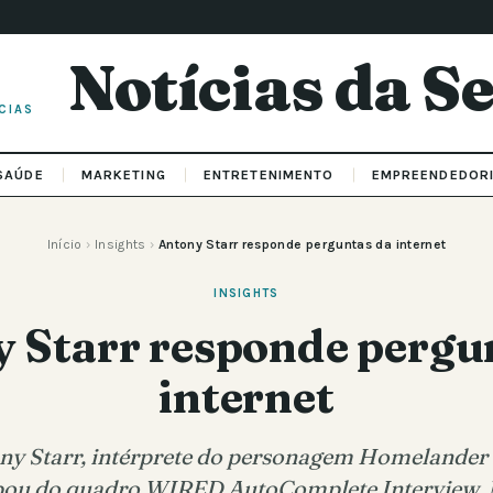
Notícias da 
CIAS
SAÚDE
MARKETING
ENTRETENIMENTO
EMPREENDEDOR
Início
›
Insights
›
Antony Starr responde perguntas da internet
INSIGHTS
 Starr responde pergu
internet
ny Starr, intérprete do personagem Homelander 
ipou do quadro WIRED AutoComplete Interview.