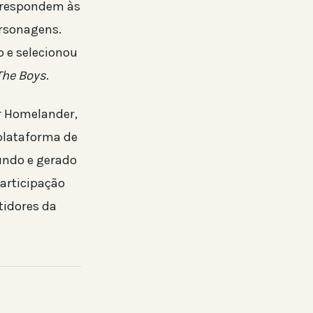
s respondem às
rsonagens.
o e selecionou
The Boys
.
r Homelander,
 plataforma de
undo e gerado
participação
tidores da