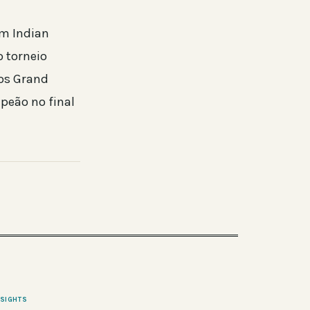
em Indian
 torneio
dos Grand
peão no final
NSIGHTS