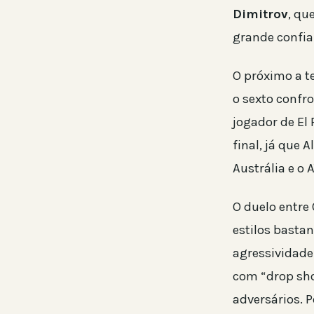
Dimitrov
, qu
grande confian
O próximo a t
o sexto confro
jogador de El 
final, já que
Austrália e o 
O duelo entre 
estilos bastan
agressividade
com “drop sh
adversários. P