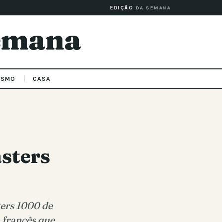
EDIÇÃO
DA SEMANA
Semana
ISMO
CASA
sters
ters 1000 de
 francês que