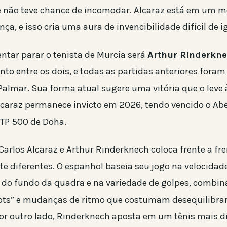
e não teve chance de incomodar. Alcaraz está em um 
ça, e isso cria uma aura de invencibilidade difícil de i
entar parar o tenista de Murcia será
Arthur Rinderkn
nto entre os dois, e todas as partidas anteriores foram
Palmar. Sua forma atual sugere uma vitória que o leve 
 Alcaraz permanece invicto em 2026, tendo vencido o Ab
ATP 500 de Doha.
Carlos Alcaraz e Arthur Rinderknech coloca frente a fre
te diferentes. O espanhol baseia seu jogo na velocidad
 do fundo da quadra e na variedade de golpes, combi
ots” e mudanças de ritmo que costumam desequilibrar
or outro lado, Rinderknech aposta em um tênis mais dir