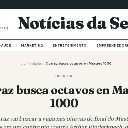
Notícias da 
CIAS
SAÚDE
MARKETING
ENTRETENIMENTO
EMPREENDEDOR
Início
›
Insights
›
Alcaraz busca octavos en Masters 1000
INSIGHTS
raz busca octavos en Ma
1000
raz vai buscar a vaga nas oitavas de final do Mas
s em um confronto contra Arthur Rinderknech, o