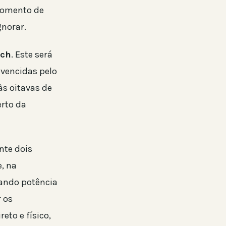
momento de
gnorar.
ech
. Este será
 vencidas pelo
às oitavas de
erto da
nte dois
e, na
nando potência
 os
eto e físico,