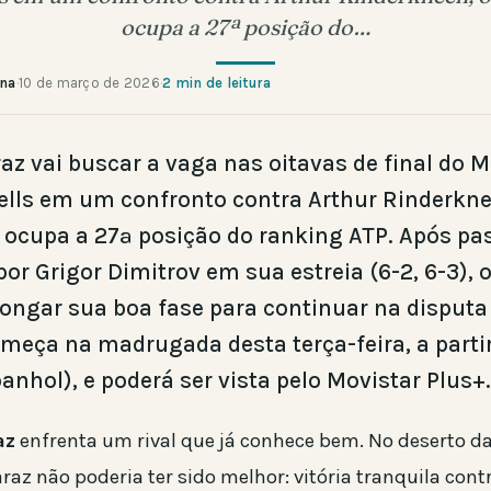
ocupa a 27ª posição do…
ana
·
10 de março de 2026
·
2 min de leitura
raz vai buscar a vaga nas oitavas de final do 
ells em um confronto contra Arthur Rinderkne
 ocupa a 27ª posição do ranking ATP. Após pa
por Grigor Dimitrov em sua estreia (6-2, 6-3), 
longar sua boa fase para continuar na disputa 
omeça na madrugada desta terça-feira, a parti
anhol), e poderá ser vista pelo Movistar Plus+.
az
enfrenta um rival que já conhece bem. No deserto da 
araz não poderia ter sido melhor: vitória tranquila cont