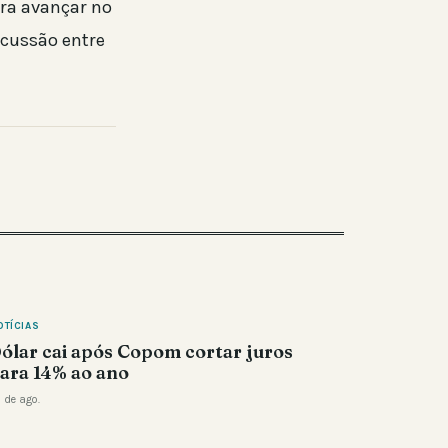
ra avançar no
rcussão entre
OTÍCIAS
ólar cai após Copom cortar juros
ara 14% ao ano
 de ago.