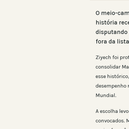
O meio-cam
história re
disputando
fora da lis
Ziyech foi pr
consolidar Ma
esse histórico
desempenho re
Mundial.
A escolha lev
convocados. 