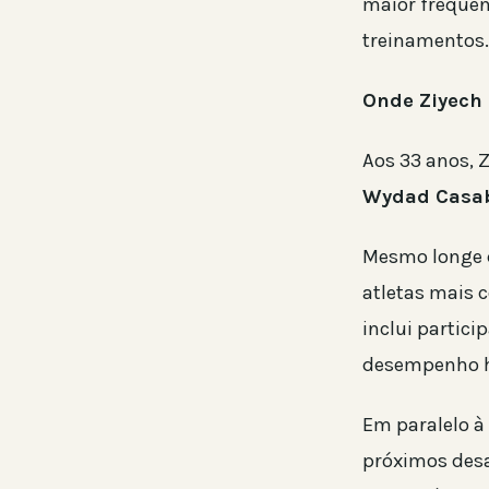
maior frequên
treinamentos.
Onde Ziyech
Aos 33 anos, 
Wydad Casa
Mesmo longe d
atletas mais c
inclui partic
desempenho h
Em paralelo à
próximos desa