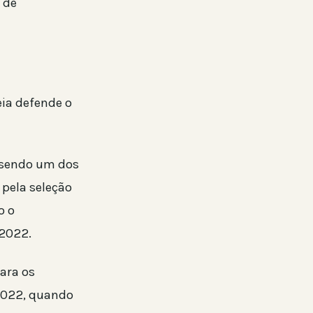
 de
eia defende o
a sendo um dos
 pela seleção
o o
 2022.
ara os
 2022, quando