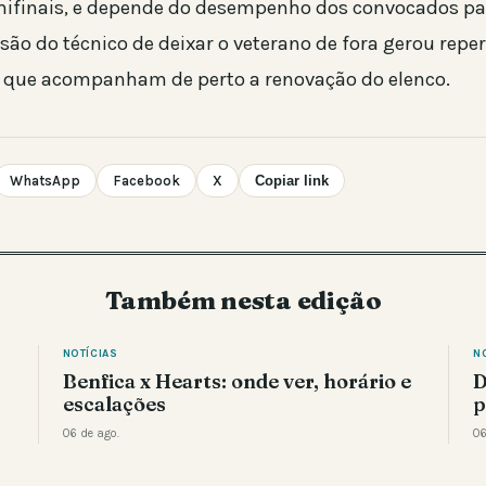
ifinais, e depende do desempenho dos convocados pa
isão do técnico de deixar o veterano de fora gerou repe
, que acompanham de perto a renovação do elenco.
WhatsApp
Facebook
X
Copiar link
Também nesta edição
NOTÍCIAS
N
Benfica x Hearts: onde ver, horário e
D
escalações
p
06 de ago.
06