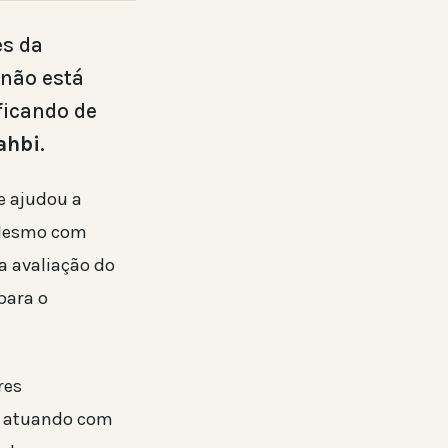
es da
 não está
ficando de
ahbi
.
e ajudou a
. Mesmo com
a avaliação do
para o
res
m atuando com