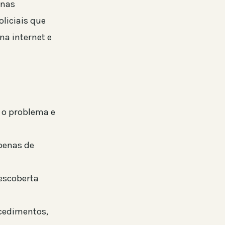
enas
oliciais que
a internet e
 o problema e
penas de
escoberta
ocedimentos,