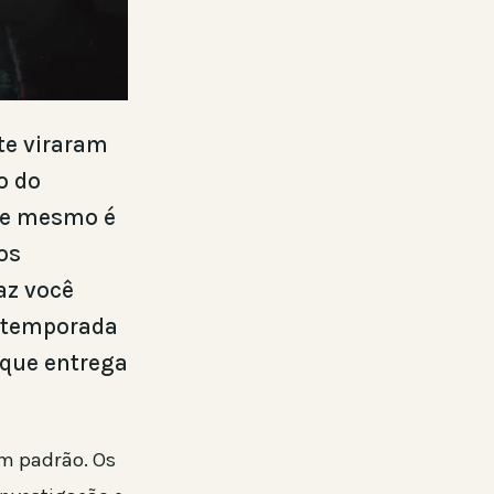
te viraram
o do
nde mesmo é
os
az você
a temporada
 que entrega
um padrão. Os