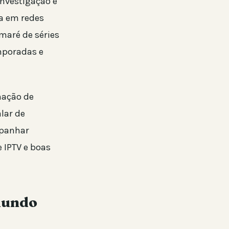
nvestigação e
sa em redes
maré de séries
mporadas e
mação de
lar de
mpanhar
 IPTV e boas
 mundo