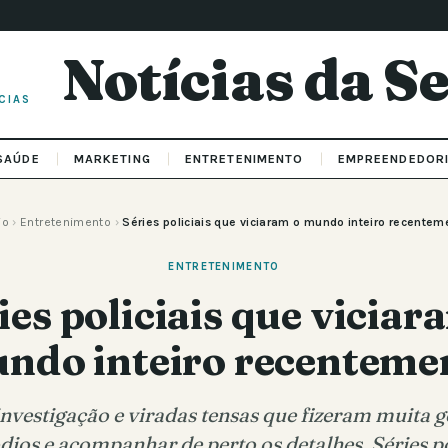
Notícias da 
CIAS
SAÚDE
MARKETING
ENTRETENIMENTO
EMPREENDEDOR
io
›
Entretenimento
›
Séries policiais que viciaram o mundo inteiro recentem
ENTRETENIMENTO
ies policiais que viciar
ndo inteiro recenteme
investigação e viradas tensas que fizeram muita 
dios e acompanhar de perto os detalhes. Séries po