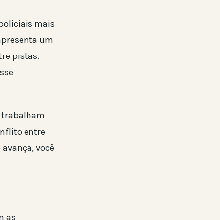
oliciais mais
 apresenta um
re pistas.
sse
m trabalham
flito entre
o avança, você
m as