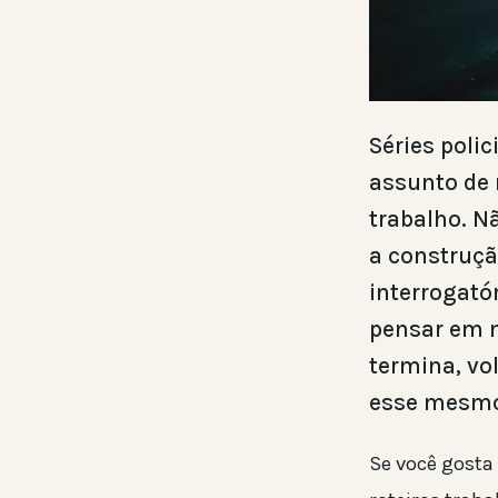
Séries poli
assunto de 
trabalho. N
a construçã
interrogató
pensar em m
termina, vo
esse mesmo
Se você gosta