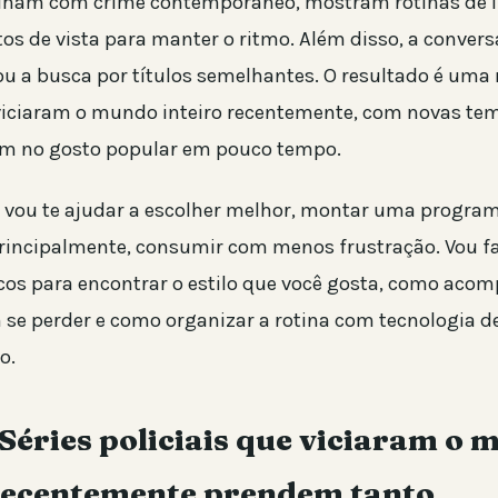
alham com crime contemporâneo, mostram rotinas de i
os de vista para manter o ritmo. Além disso, a conver
rou a busca por títulos semelhantes. O resultado é uma 
 viciaram o mundo inteiro recentemente, com novas te
em no gosto popular em pouco tempo.
u vou te ajudar a escolher melhor, montar uma progra
rincipalmente, consumir com menos frustração. Vou fa
ticos para encontrar o estilo que você gosta, como aco
 se perder e como organizar a rotina com tecnologia de
o.
Séries policiais que viciaram o
 recentemente prendem tanto