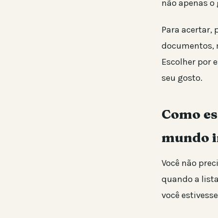
não apenas o 
Para acertar, 
documentos, m
Escolher por 
seu gosto.
Como esc
mundo in
Você não prec
quando a list
você estivesse