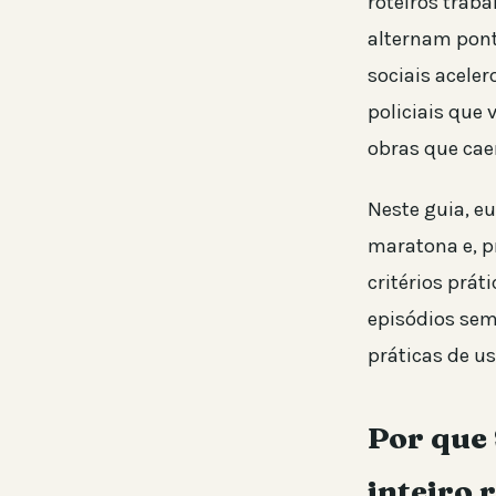
roteiros trab
alternam pont
sociais acele
policiais que
obras que ca
Neste guia, e
maratona e, p
critérios prá
episódios sem
práticas de us
Por que 
inteiro