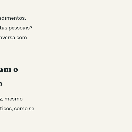
cedimentos,
tas pessoais?
onversa com
ram o
o
dez, mesmo
ticos, como se