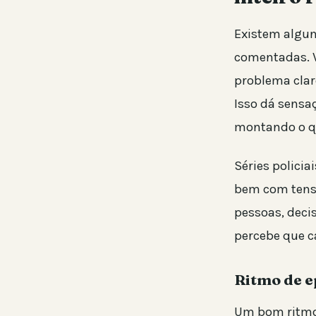
Existem algun
comentadas. V
problema claro
Isso dá sens
montando o q
Séries polici
bem com tensã
pessoas, deci
percebe que c
Ritmo de e
Um bom ritmo 