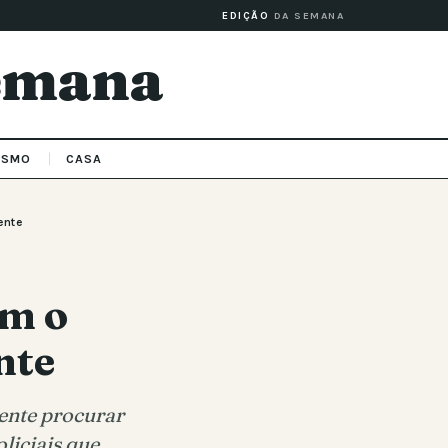
EDIÇÃO
DA SEMANA
Semana
ISMO
CASA
ente
am o
nte
gente procurar
liciais que