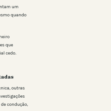
lantam um
 Mesmo quando
meiro
ies que
al cedo.
tadas
nica, outras
nvestigações
lo de condução,