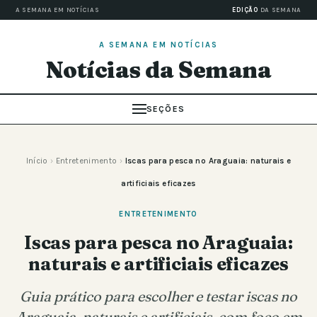
A SEMANA EM NOTÍCIAS
EDIÇÃO
DA SEMANA
A SEMANA EM NOTÍCIAS
Notícias da Semana
SEÇÕES
Início
›
Entretenimento
›
Iscas para pesca no Araguaia: naturais e
artificiais eficazes
ENTRETENIMENTO
Iscas para pesca no Araguaia:
naturais e artificiais eficazes
Guia prático para escolher e testar iscas no
Araguaia, naturais e artificiais, com foco em