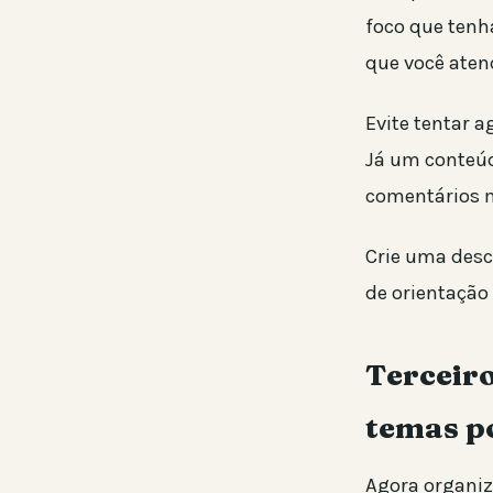
foco que tenh
que você ate
Evite tentar 
Já um conteúd
comentários m
Crie uma descr
de orientação 
Terceiro
temas p
Agora organize