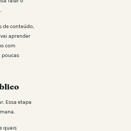
sa falar o
.
s de conteúdo,
 vai aprender
dos com
m poucas
blico
ar. Essa etapa
emana.
e quais