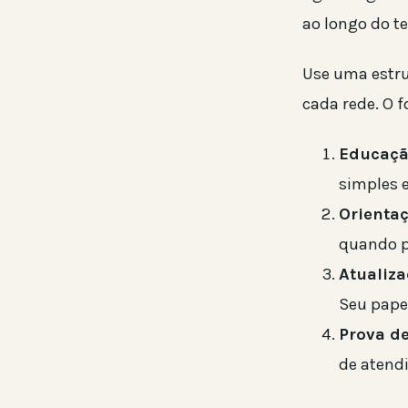
ao longo do te
Use uma estru
cada rede. O
Educaçã
simples e
Orientaç
quando p
Atualiza
Seu papel
Prova d
de atend