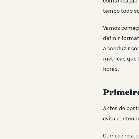
comunicação t
tempo todo sob
Vamos começar
definir format
a conduzir co
métricas que 
horas.
Primeiro
Antes de posta
evita conteúd
Comece respon