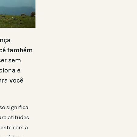
ença
Você também
cer sem
ciona e
ara você
so significa
ra atitudes
rente com a