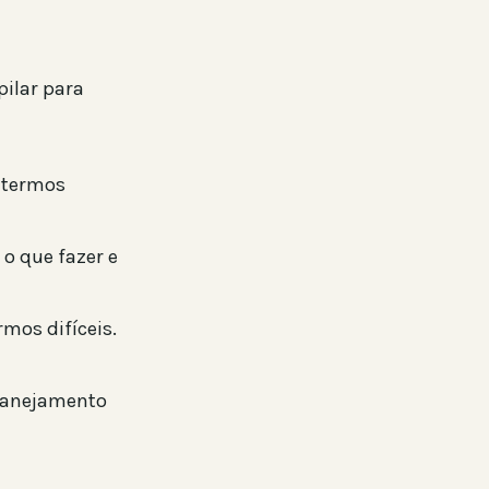
pilar para
m termos
 o que fazer e
mos difíceis.
planejamento