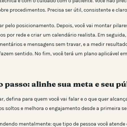
écnica e com o cuidado com o paciente. Você não preci
re procedimentos. Precisa ser útil, consistente e claro
 pelo posicionamento. Depois, você vai montar pilare
os por rede e criar um calendário realista. Em seguida,
mentários e mensagens sem travar, e a medir resulta
fazem sentido. No fim, você terá um plano aplicável e
 passo: alinhe sua meta e seu pú
r, defina para quem você vai falar e o que quer alcanç
os soltos e melhora o engajamento desde a primeira s
dendo mentalmente: que tipo de pessoa você atende 