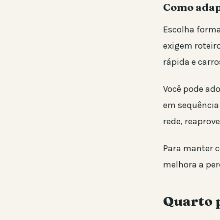
Como adapt
Escolha forma
exigem roteir
rápida e carr
Você pode adot
em sequência 
rede, reaprove
Para manter co
melhora a per
Quarto p