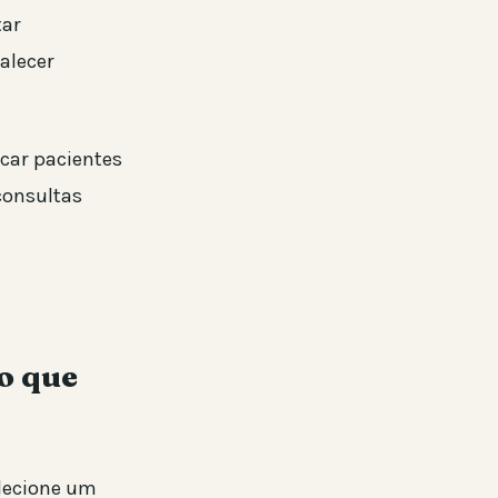
tar
alecer
car pacientes
consultas
o que
elecione um