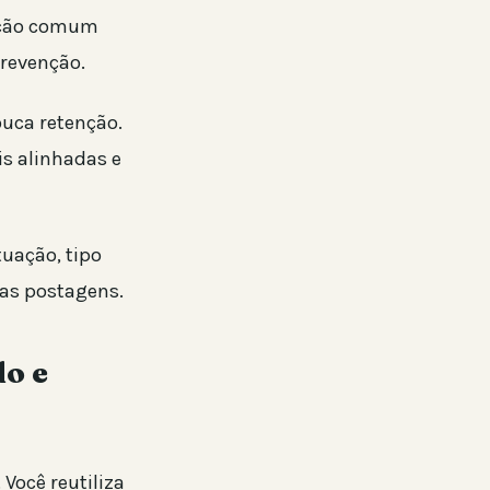
dição comum
revenção.
uca retenção.
s alinhadas e
tuação, tipo
uas postagens.
do e
 Você reutiliza