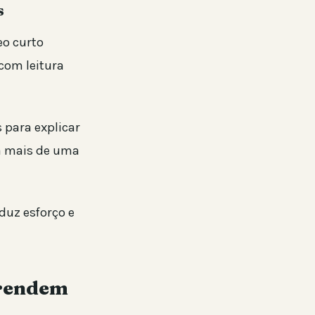
s
eo curto
com leitura
 para explicar
sa mais de uma
duz esforço e
prendem