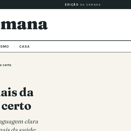
EDIÇÃO
DA SEMANA
Semana
ISMO
CASA
o certo
ais da
 certo
inguagem clara
nais da saúde: