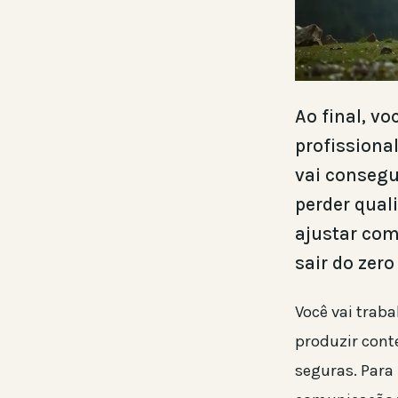
Ao final, v
profissiona
vai consegu
perder qual
ajustar com
sair do zero
Você vai traba
produzir con
seguras. Para