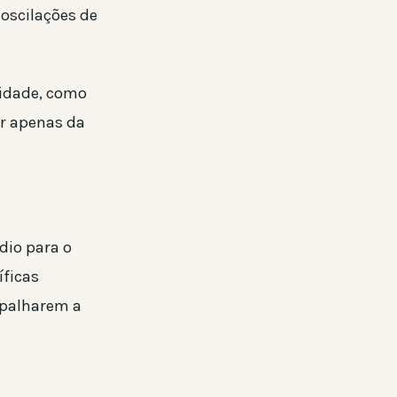
 oscilações de
lidade, como
er apenas da
dio para o
íficas
apalharem a