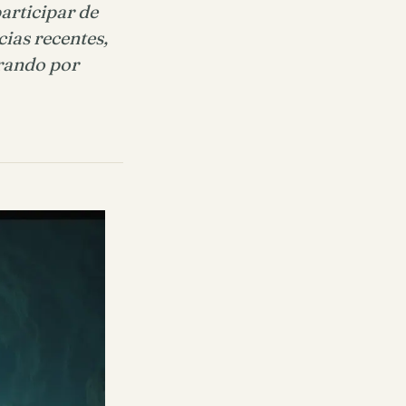
articipar de
ias recentes,
urando por