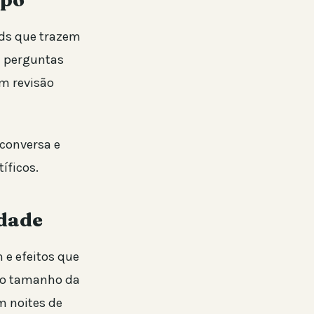
ads que trazem
ça perguntas
am revisão
 conversa e
íficos.
idade
 e efeitos que
 ao tamanho da
m noites de