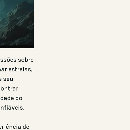
ussões sobre
r estreias,
e seu
contrar
idade do
nfiáveis,
eriência de