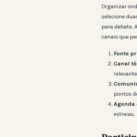
Organizar ond
selecione dua
para debate. A
canais que pe
Fonte pr
Canal té
relevante
Comuni
pontos de
Agenda 
estreias.
Partici