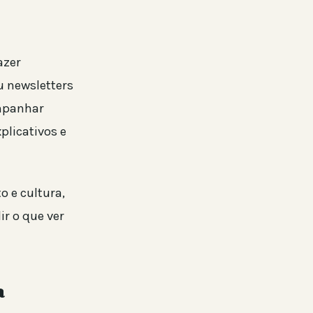
azer
ou newsletters
ompanhar
plicativos e
 e cultura,
ir o que ver
a