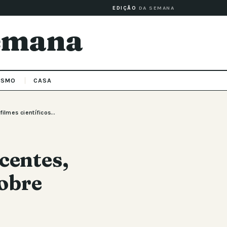
EDIÇÃO
DA SEMANA
Semana
ISMO
CASA
filmes científicos…
centes,
sobre