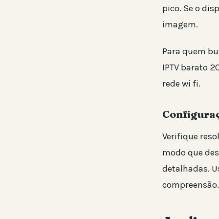
pico. Se o dis
imagem.
Para quem bus
IPTV barato 2
rede wi fi.
Configura
Verifique reso
modo que dest
detalhadas. U
compreensão.