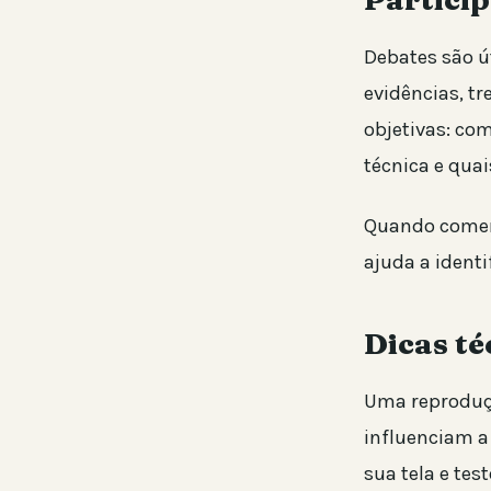
Debates são ú
evidências, tr
objetivas: com
técnica e qua
Quando comenta
ajuda a identi
Dicas té
Uma reprodução
influenciam a 
sua tela e tes