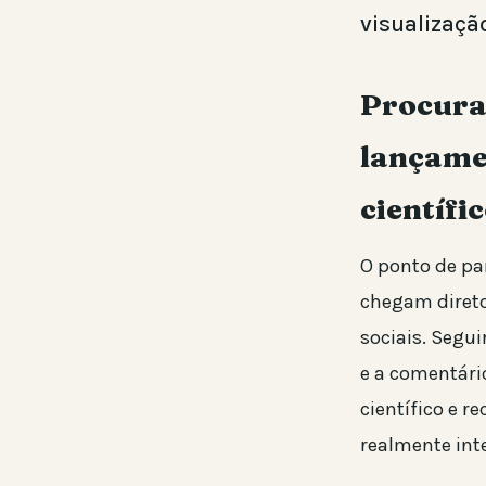
visualizaçã
Procura
lançamen
científi
O ponto de par
chegam direto
sociais. Segui
e a comentário
científico e 
realmente int