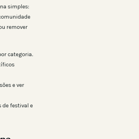
na simples:
a comunidade
 ou remover
por categoria.
íficos
ões e ver
de festival e
mpo