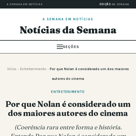
A SEMANA EM NOTÍCIAS
EDIÇÃO
DA SEMANA
A SEMANA EM NOTÍCIAS
Notícias da Semana
SEÇÕES
Início
›
Entretenimento
›
Por que Nolan é considerado um dos maiores
autores do cinema
ENTRETENIMENTO
Por que Nolan é considerado um
dos maiores autores do cinema
(Coerência rara entre forma e história.
Entenda Por que Nolan é considerado um