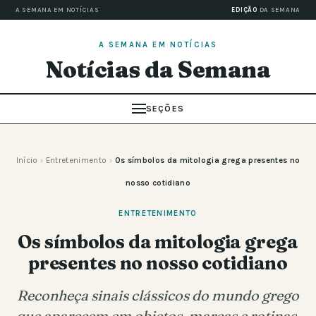
A SEMANA EM NOTÍCIAS
EDIÇÃO
DA SEMANA
A SEMANA EM NOTÍCIAS
Notícias da Semana
SEÇÕES
Início
›
Entretenimento
›
Os símbolos da mitologia grega presentes no
nosso cotidiano
ENTRETENIMENTO
Os símbolos da mitologia grega
presentes no nosso cotidiano
Reconheça sinais clássicos do mundo grego
que aparecem em objetos, marcas e rotinas,