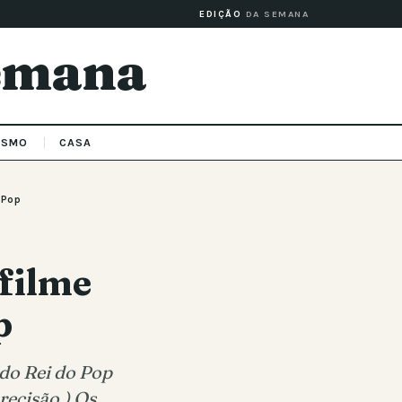
EDIÇÃO
DA SEMANA
Semana
ISMO
CASA
 Pop
filme
p
 do Rei do Pop
ecisão.) Os