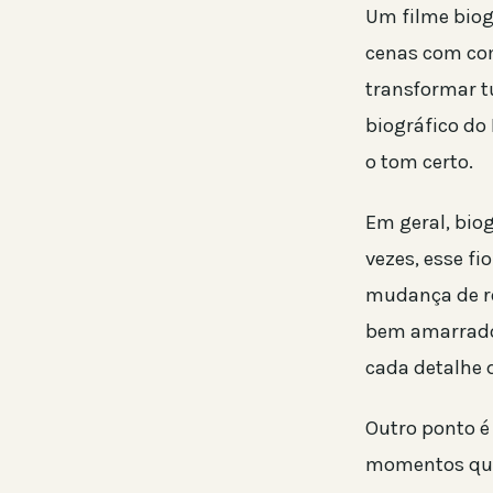
Um filme biogr
cenas com com
transformar t
biográfico do
o tom certo.
Em geral, bio
vezes, esse fi
mudança de rot
bem amarrado,
cada detalhe d
Outro ponto é
momentos que