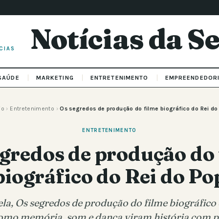
Notícias da 
CIAS
SAÚDE
MARKETING
ENTRETENIMENTO
EMPREENDEDOR
io
›
Entretenimento
›
Os segredos de produção do filme biográfico do Rei do
ENTRETENIMENTO
egredos de produção do 
biográfico do Rei do Po
tela, Os segredos de produção do filme biográfico
mo memória, som e dança viram história com pr