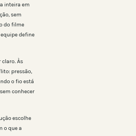
a inteira em
oção, sem
o do filme
 equipe define
claro. Às
lito: pressão,
ndo o fio está
 sem conhecer
dução escolhe
 o que a