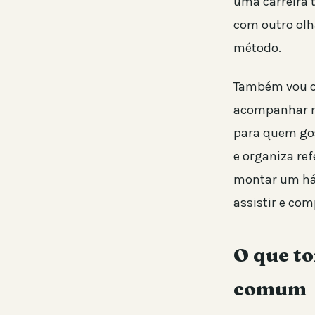
uma carreira 
com outro olh
método.
Também vou co
acompanhar mí
para quem gos
e organiza ref
montar um háb
assistir e com
O que to
comum