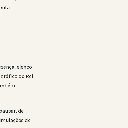
tenta
esença, elenco
gráfico do Rei
também
 pausar, de
simulações de