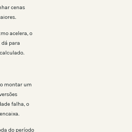
nhar cenas
aiores.
tmo acelera, o
, dá para
calculado.
ão montar um
versões
ade falha, o
encaixa.
oda do período