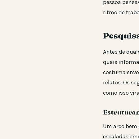
pessoa pensa
ritmo de traba
Pesquisa
Antes de qual
quais informa
costuma envol
relatos. Os s
como isso vira
Estruturan
Um arco bem co
escaladas emo