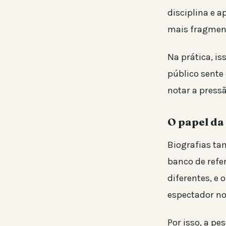
disciplina e 
mais fragment
Na prática, is
público sente
notar a press
O papel da
Biografias t
banco de refe
diferentes, e
espectador no
Por isso, a p