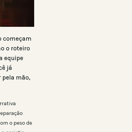
Pop começam
 o roteiro
a equipe
ê já
r pela mão,
rrativa
preparação
com o peso de