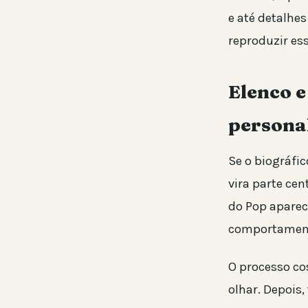
e até detalhes
reproduzir es
Elenco 
persona
Se o biográfi
vira parte ce
do Pop apare
comportament
O processo cos
olhar. Depois,