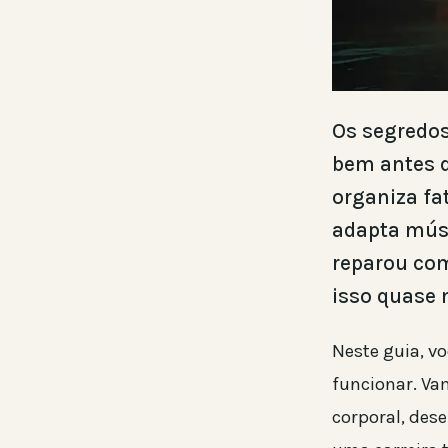
Os segredos
bem antes d
organiza fa
adapta músi
reparou com
isso quase 
Neste guia, v
funcionar. Va
corporal, des