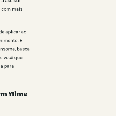
a assistir
al com mais
e aplicar ao
enimento. E
consome, busca
Se você quer
sa para
um filme