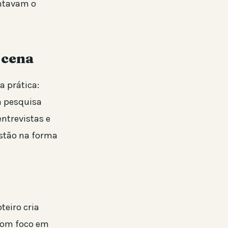
ntavam o
 cena
a prática:
a pesquisa
ntrevistas e
estão na forma
teiro cria
 com foco em