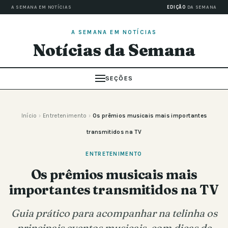
A SEMANA EM NOTÍCIAS
EDIÇÃO
DA SEMANA
A SEMANA EM NOTÍCIAS
Notícias da Semana
SEÇÕES
Início
›
Entretenimento
›
Os prêmios musicais mais importantes
transmitidos na TV
ENTRETENIMENTO
Os prêmios musicais mais
importantes transmitidos na TV
Guia prático para acompanhar na telinha os
principais eventos musicais, com dicas de