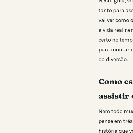
Neste guia, v
tanto para as
vai ver como o
a vida real ne
certo no tempo
para montar u
da diversão.
Como es
assistir
Nem todo musi
pense em três 
história que 