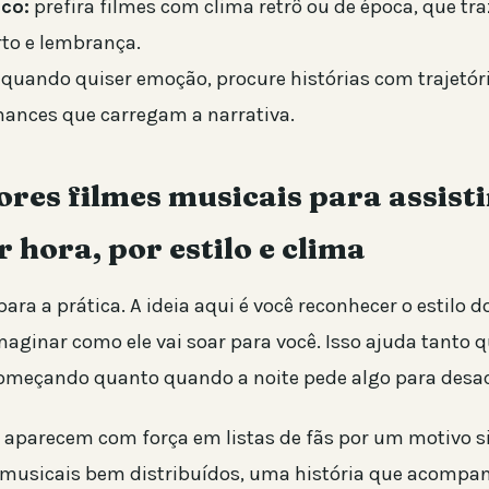
co:
prefira filmes com clima retrô ou de época, que t
rto e lembrança.
quando quiser emoção, procure histórias com trajetó
mances que carregam a narrativa.
res filmes musicais para assist
 hora, por estilo e clima
ra a prática. A ideia aqui é você reconhecer o estilo d
maginar como ele vai soar para você. Isso ajuda tanto 
meçando quanto quando a noite pede algo para desac
s aparecem com força em listas de fãs por um motivo s
usicais bem distribuídos, uma história que acompan