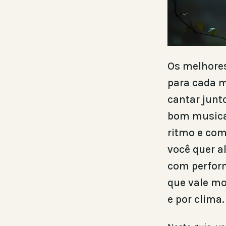
Os melhores
para cada m
cantar junt
bom musical
ritmo e com
você quer a
com perform
que vale mo
e por clima.