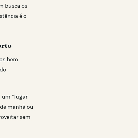
em busca os
stência é o
orto
nas bem
 do
m um “lugar
r de manhã ou
roveitar sem