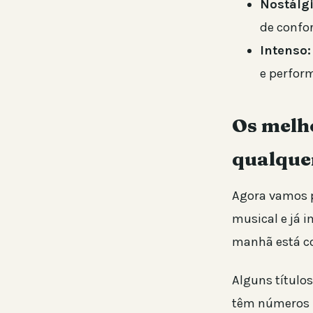
Nostálgi
de confo
Intenso:
e perfor
Os melho
qualquer
Agora vamos pa
musical e já i
manhã está co
Alguns título
têm números m