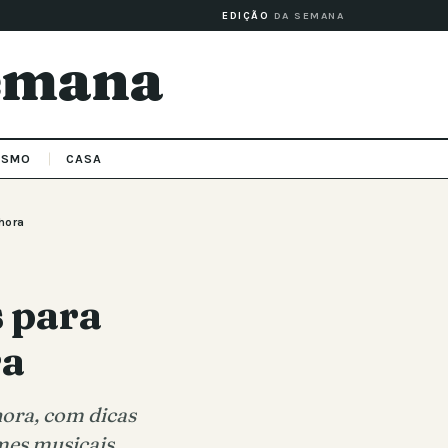
EDIÇÃO
DA SEMANA
Semana
ISMO
CASA
 hora
 para
ra
hora, com dicas
mes musicais