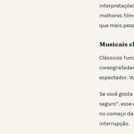
interpretaçõe
melhores film
que mais pesa
Musicais c
Clássicos fun
coreografadas
espectador. V
Se você gosta 
seguro”, esse
no começo da 
interrupção.