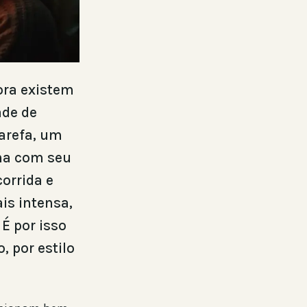
ora existem
ade de
tarefa, um
ina com seu
orrida e
is intensa,
É por isso
, por estilo