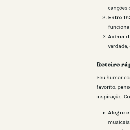
canções 
Entre 1h
funciona
Acima d
verdade,
Roteiro rá
Seu humor cos
favorito, pen
inspiração. C
Alegre e
musicais