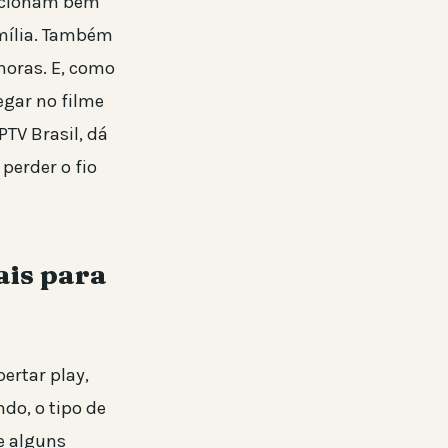
uncionam bem
mília. Também
 horas. E, como
egar no filme
PTV Brasil, dá
perder o fio
ais para
ertar play,
do, o tipo de
e alguns