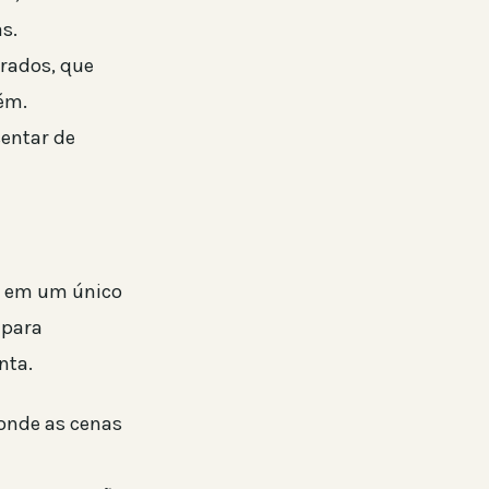
s.
rados, que
ém.
entar de
r em um único
 para
nta.
onde as cenas