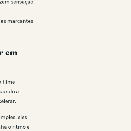
razem sensação
rias marcantes
ir em
o filme
quando a
elerar.
imples: eles
ha o ritmo e