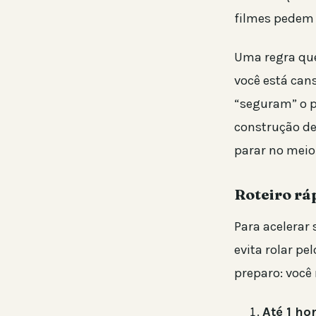
filmes pedem 
Uma regra que 
você está can
“seguram” o p
construção de
parar no meio 
Roteiro rá
Para acelerar
evita rolar pe
preparo: você
Até 1 ho