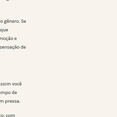
lo gênero. Se
 que
emoção e
 sensação de
Assim você
tempo de
om pressa.
to, com