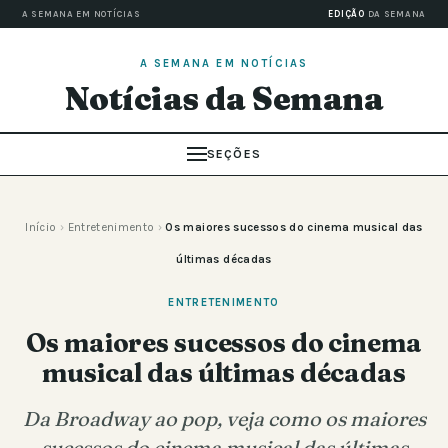
A SEMANA EM NOTÍCIAS
EDIÇÃO
DA SEMANA
A SEMANA EM NOTÍCIAS
Notícias da Semana
SEÇÕES
Início
›
Entretenimento
›
Os maiores sucessos do cinema musical das
últimas décadas
ENTRETENIMENTO
Os maiores sucessos do cinema
musical das últimas décadas
Da Broadway ao pop, veja como os maiores
sucessos do cinema musical das últimas