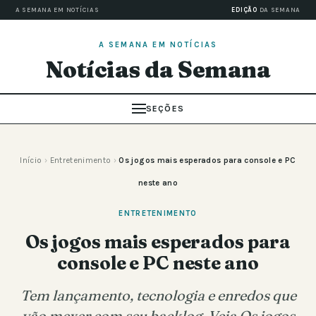
A SEMANA EM NOTÍCIAS
EDIÇÃO
DA SEMANA
A SEMANA EM NOTÍCIAS
Notícias da Semana
SEÇÕES
Início
›
Entretenimento
›
Os jogos mais esperados para console e PC
neste ano
ENTRETENIMENTO
Os jogos mais esperados para
console e PC neste ano
Tem lançamento, tecnologia e enredos que
vão mexer com seu backlog. Veja Os jogos