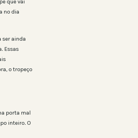
pe que vai
a no dia
 ser ainda
a. Essas
ais
ra, o tropeço
ma porta mal
o inteiro. O