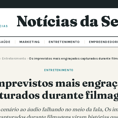
Notícias da 
CIAS
SAÚDE
MARKETING
ENTRETENIMENTO
EMPREENDEDOR
›
Entretenimento
›
Os imprevistos mais engraçados capturados durante fil
ENTRETENIMENTO
mprevistos mais engra
turados durante filma
cenário ao áudio falhando no meio da fala, Os i
apturados durante filmagens viram histórias q