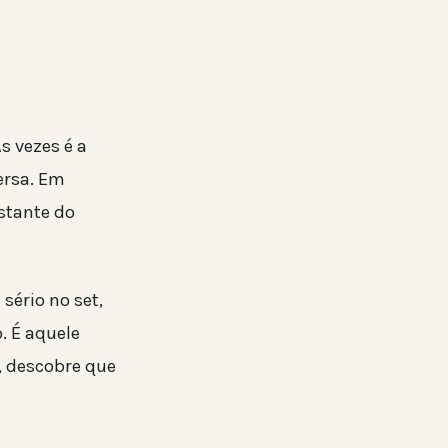
s vezes é a
ersa. Em
stante do
sério no set,
. É aquele
, descobre que