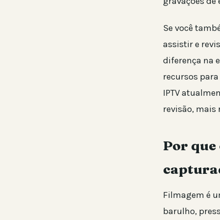
gravações de e
Se você tamb
assistir e rev
diferença na 
recursos para 
IPTV atualmen
revisão, mais
Por que
captura
Filmagem é u
barulho, pres