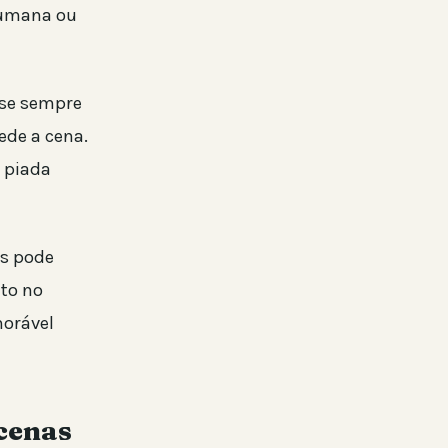
humana ou
ase sempre
de a cena.
m piada
is pode
ito no
orável
 cenas