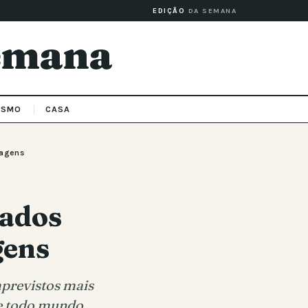
EDIÇÃO
DA SEMANA
Semana
ISMO
CASA
magens
çados
gens
mprevistos mais
ue todo mundo