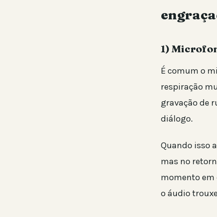
engraça
1) Microfo
É comum o mic
respiração mu
gravação de r
diálogo.
Quando isso a
mas no retorno
momento em qu
o áudio troux