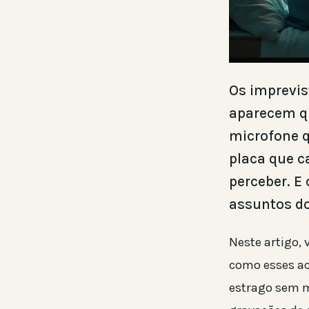
Os imprevi
aparecem qu
microfone q
placa que c
perceber. E
assuntos do
Neste artigo, 
como esses ac
estrago sem m