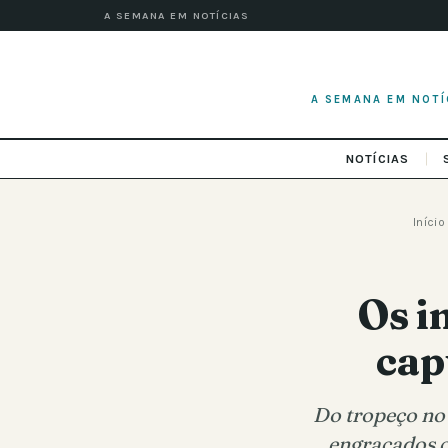
A SEMANA EM NOTÍCIAS
A SEMANA EM NOTÍ
NOTÍCIAS
Início
Os i
cap
Do tropeço no 
engraçados c