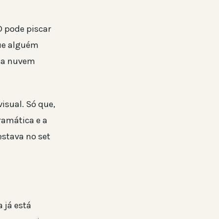
D pode piscar
ue alguém
, a nuvem
visual. Só que,
ramática e a
estava no set
 já está