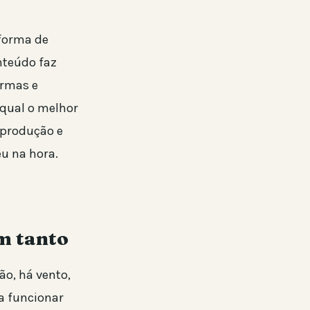
forma de
nteúdo faz
ormas e
r qual o melhor
eprodução e
u na hora.
m tanto
o, há vento,
a funcionar