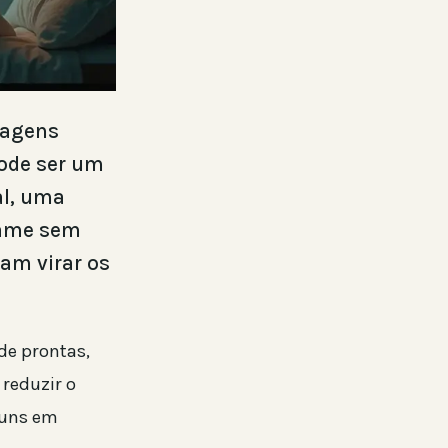
magens
ode ser um
al, uma
frame sem
am virar os
 de prontas,
 reduzir o
muns em