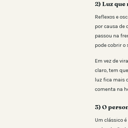
2) Luz que
Reflexos e os
por causa de
passou na fren
pode cobrir o 
Em vez de vira
claro, tem qu
luz fica mais
comenta na h
3) O perso
Um clássico é