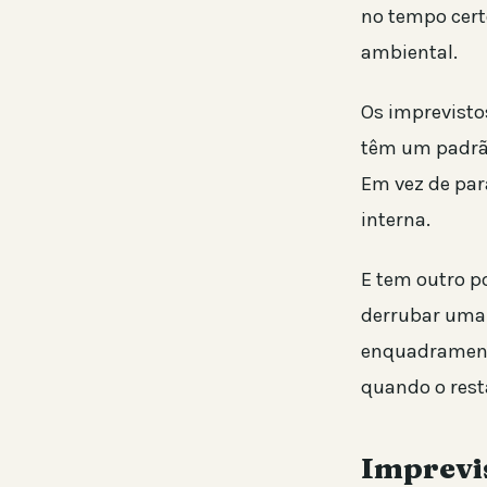
no tempo cert
ambiental.
Os imprevist
têm um padrão
Em vez de par
interna.
E tem outro p
derrubar uma 
enquadrament
quando o rest
Imprevis