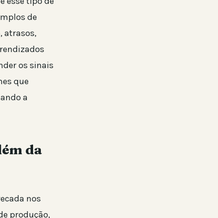
e esse tipo de
emplos de
 atrasos,
prendizados
nder os sinais
lmes que
uando a
além da
rrecada nos
 de produção,