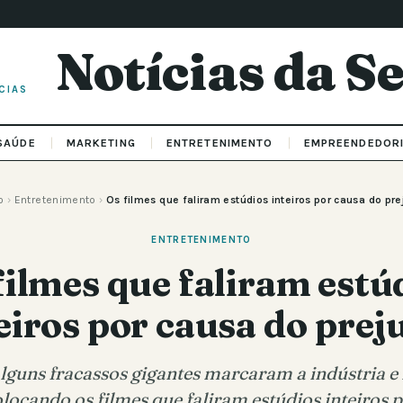
Notícias da 
CIAS
SAÚDE
MARKETING
ENTRETENIMENTO
EMPREENDEDOR
o
›
Entretenimento
›
Os filmes que faliram estúdios inteiros por causa do pre
ENTRETENIMENTO
filmes que faliram estú
eiros por causa do prej
lguns fracassos gigantes marcaram a indústria 
olocando os filmes que faliram estúdios inteiros 