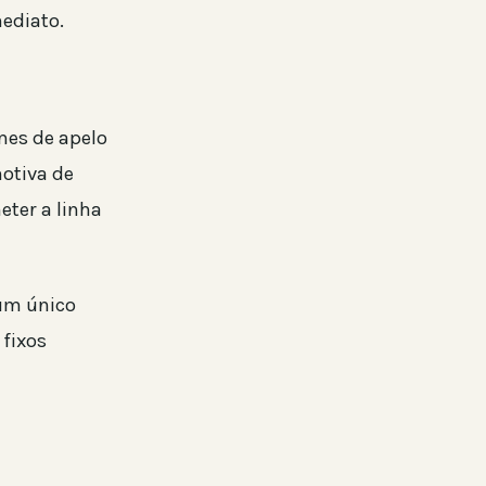
ediato.
mes de apelo
otiva de
ter a linha
 um único
 fixos