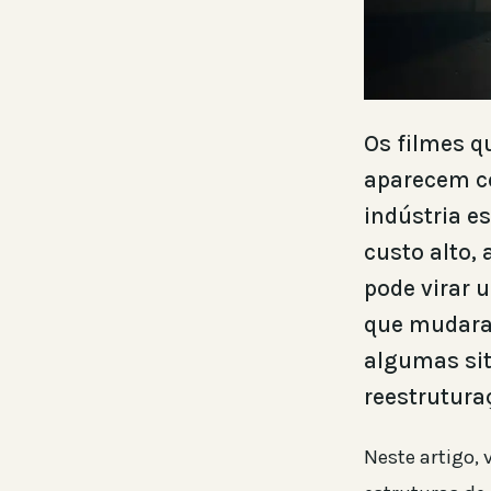
Os filmes q
aparecem c
indústria e
custo alto,
pode virar 
que mudaram
algumas si
reestrutura
Neste artigo,