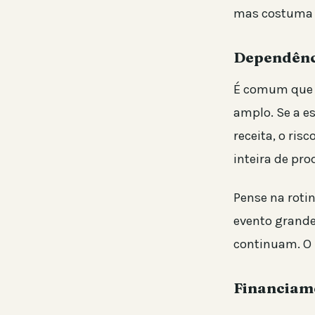
mas costuma v
Dependênci
É comum que e
amplo. Se a e
receita, o ri
inteira de pro
Pense na roti
evento grande
continuam. O 
Financiame