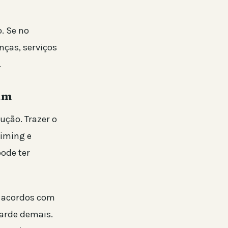
. Se no
ças, serviços
.
tam
ção. Trazer o
timing e
pode ter
e acordos com
tarde demais.