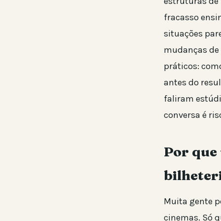
estruturas de 
fracasso ensi
situações par
mudanças de e
práticos: como
antes do resul
faliram estúd
conversa é ri
Por que 
bilheter
Muita gente p
cinemas. Só q