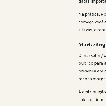
datas importa
Na prática, é
começo você e
e taxas, o tot
Marketing 
O marketing c
público para 
presença em c
menos margem
A distribuiçã
salas podem r