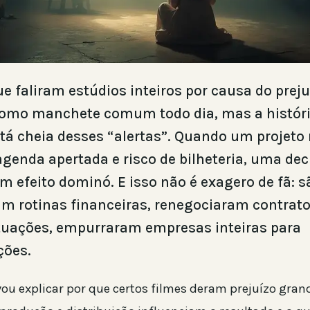
ue faliram estúdios inteiros por causa do prej
omo manchete comum todo dia, mas a históri
stá cheia desses “alertas”. Quando um projet
 agenda apertada e risco de bilheteria, uma de
um efeito dominó. E isso não é exagero de fã: 
 rotinas financeiras, renegociaram contrato
tuações, empurraram empresas inteiras para
ções.
 vou explicar por que certos filmes deram prejuízo gran