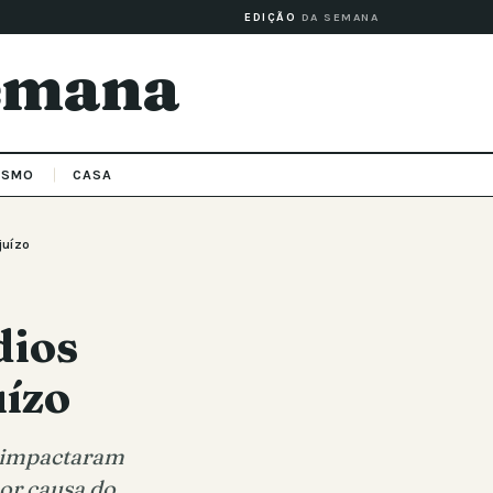
EDIÇÃO
DA SEMANA
Semana
ISMO
CASA
juízo
dios
uízo
e impactaram
por causa do