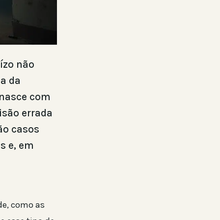
uízo não
a da
o nasce com
cisão errada
são casos
s e, em
de, como as