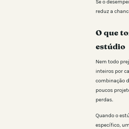
Se o desempen
reduz a chanc
O que t
estúdio
Nem todo prej
inteiros por 
combinação de
poucos projeto
perdas.
Quando o est
específico, u