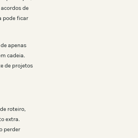
 acordos de
a pode ficar
 de apenas
em cadeia.
e de projetos
e roteiro,
o extra.
o perder