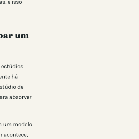
s, e isso
ubar um
 estúdios
ente há
stúdio de
para absorver
em um modelo
m acontece,