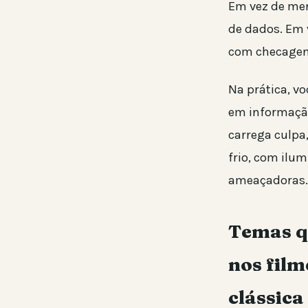
Em vez de men
de dados. Em 
com checagens
Na prática, v
em informação
carrega culpa,
frio, com ilu
ameaçadoras.
Temas q
nos fil
clássic