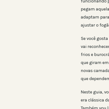
funcionando p
pegam aquela 
adaptam para 
ajustar o fog
Se você gosta 
vai reconhece
frios e buroc
que giram em
novas camadas
que dependem
Neste guia, v
era clássica 
Também vou li