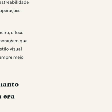
astreabilidade
 operações
eiro, o foco
ersonagem que
stilo visual
sempre meio
quanto
 era