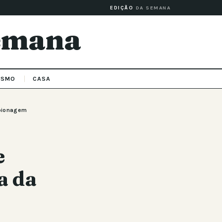
EDIÇÃO
DA SEMANA
Semana
ISMO
CASA
spionagem
e
a da