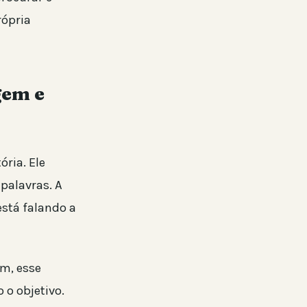
rópria
gem e
ria. Ele
palavras. A
está falando a
m, esse
 o objetivo.