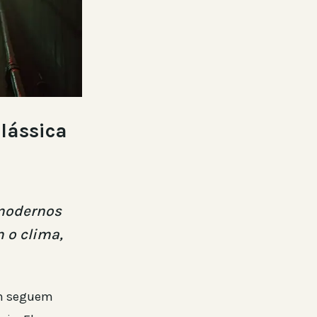
lássica
 modernos
 o clima,
em seguem