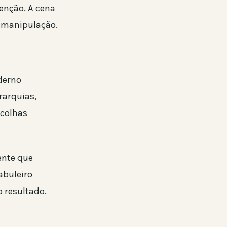
enção. A cena
e manipulação.
derno
rarquias,
scolhas
ente que
abuleiro
 resultado.