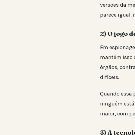
versões da me
parece igual,
2) O jogo d
Em espionagem
mantém isso a
órgãos, contr
difíceis.
Quando essa pe
ninguém está 
maior, com pe
3) A tecno