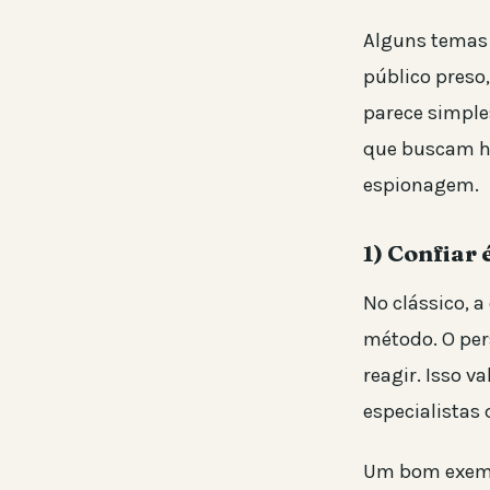
Alguns temas 
público preso
parece simples
que buscam h
espionagem.
1) Confiar 
No clássico, 
método. O per
reagir. Isso v
especialistas
Um bom exemp