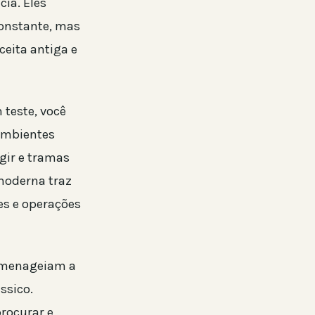
ia. Eles
constante, mas
ceita antiga e
 teste, você
 ambientes
gir e tramas
moderna traz
es e operações
homenageiam a
ssico.
procurar e