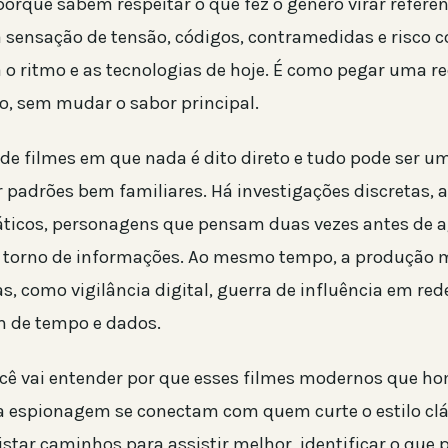
orque sabem respeitar o que fez o gênero virar referênc
sensação de tensão, códigos, contramedidas e risco 
o ritmo e as tecnologias de hoje. É como pegar uma re
ão, sem mudar o sabor principal.
de filmes em que nada é dito direto e tudo pode ser um
r padrões bem familiares. Há investigações discretas,
ráticos, personagens que pensam duas vezes antes de a
 torno de informações. Ao mesmo tempo, a produção 
, como vigilância digital, guerra de influência em red
 de tempo e dados.
ocê vai entender por que esses filmes modernos que 
da espionagem se conectam com quem curte o estilo clá
star caminhos para assistir melhor, identificar o que 