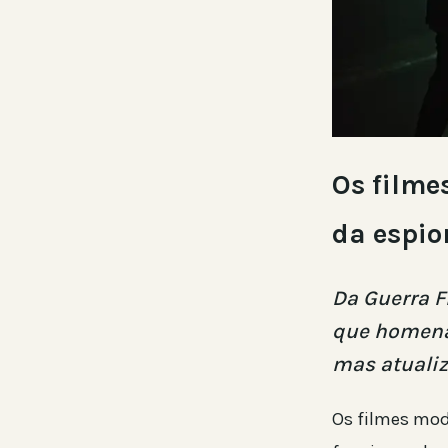
Os filme
da espi
Da Guerra F
que homena
mas atualiz
Os filmes mo