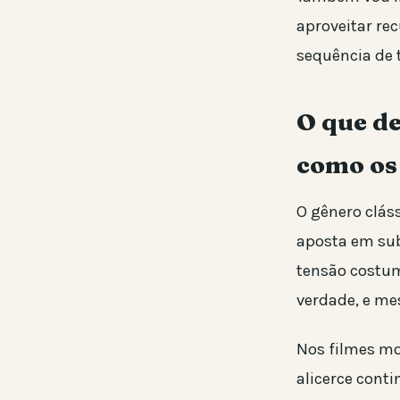
aproveitar re
sequência de t
O que de
como os
O gênero clás
aposta em sub
tensão costum
verdade, e me
Nos filmes mo
alicerce cont