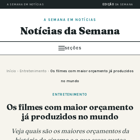
A SEMANA EM NOTÍCIAS
EDIÇÃO
DA SEMANA
A SEMANA EM NOTÍCIAS
Notícias da Semana
SEÇÕES
Início
›
Entretenimento
›
Os filmes com maior orçamento já produzidos
no mundo
ENTRETENIMENTO
Os filmes com maior orçamento
já produzidos no mundo
Veja quais são os maiores orçamentos da
história do cinema e o que esses custos