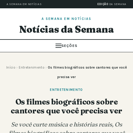
A SEMANA EM NOTÍCIAS
EDIÇÃO
DA SEMANA
A SEMANA EM NOTÍCIAS
Notícias da Semana
SEÇÕES
Início
›
Entretenimento
›
Os filmes biográficos sobre cantores que você
precisa ver
ENTRETENIMENTO
Os filmes biográficos sobre
cantores que você precisa ver
Se você curte música e histórias reais, Os
filmes biográficos sobre cantores que você