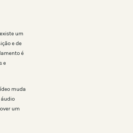
 existe um
ição e de
ndamento é
s e
 vídeo muda
 áudio
mover um