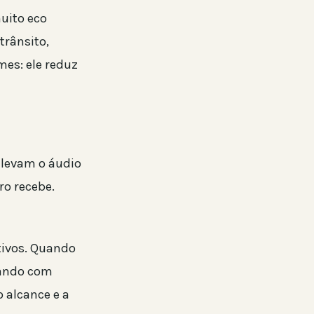
uito eco
trânsito,
mes: ele reduz
 levam o áudio
ro recebe.
tivos. Quando
dando com
o alcance e a