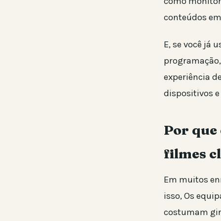
como monitora
conteúdos em t
E, se você já 
programação, 
experiência d
dispositivos e
Por que
filmes c
Em muitos enre
isso, Os equi
costumam gira