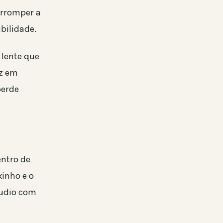
terromper a
bilidade.
 lente que
uz em
perde
ntro de
xinho e o
áudio com