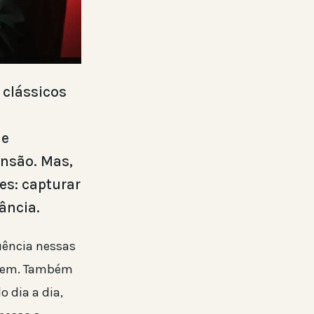
clássicos
 e
nsão. Mas,
es: capturar
ância.
uência nessas
revem. Também
o dia a dia,