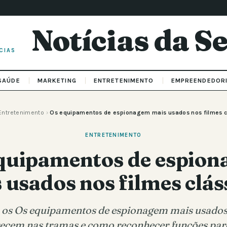
Notícias da 
CIAS
SAÚDE
MARKETING
ENTRETENIMENTO
EMPREENDEDOR
Entretenimento
›
Os equipamentos de espionagem mais usados nos filmes c
ENTRETENIMENTO
quipamentos de espio
 usados nos filmes clás
 os Os equipamentos de espionagem mais usados 
recem nas tramas e como reconhecer funções pare