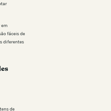
ptar
r em
ão fáceis de
s diferentes
les
tens de