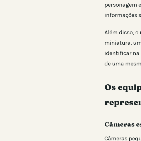
personagem en
informações 
Além disso, o
miniatura, um
identificar na
de uma mesma 
Os equi
represe
Câmeras es
Câmeras peque