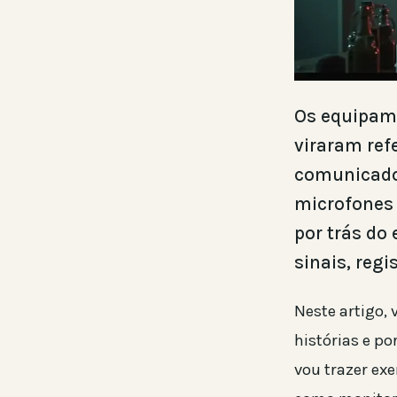
Os equipam
viraram ref
comunicado
microfones
por trás do
sinais, regi
Neste artigo,
histórias e p
vou trazer exe