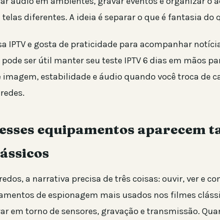
r áudio em ambientes, gravar eventos e organizar o a
elas diferentes. A ideia é separar o que é fantasia do 
usa IPTV e gosta de praticidade para acompanhar notíci
pode ser útil manter seu teste IPTV 6 dias em mãos p
e imagem, estabilidade e áudio quando você troca de c
 redes.
 esses equipamentos aparecem t
lássicos
dos, a narrativa precisa de três coisas: ouvir, ver e c
pamentos de espionagem mais usados nos filmes cláss
r em torno de sensores, gravação e transmissão. Qu