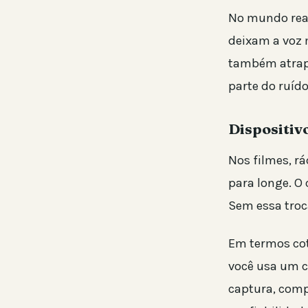
No mundo real
deixam a voz m
também atrapal
parte do ruído
Dispositiv
Nos filmes, r
para longe. O 
Sem essa troc
Em termos cot
você usa um 
captura, compr