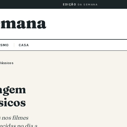
EDIÇÃO
DA SEMANA
Semana
ISMO
CASA
lássicos
nagem
sicos
nos filmes
cidas no dia a