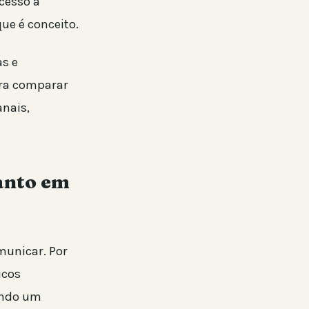
cesso a
que é conceito.
as e
ara comparar
anais,
anto em
omunicar. Por
icos
ando um