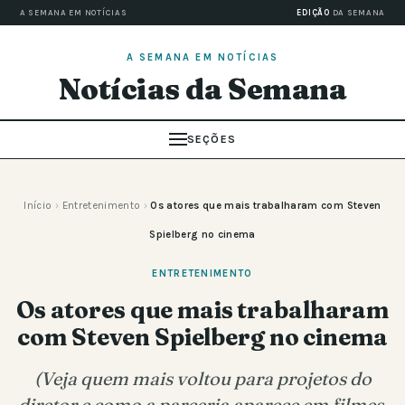
A SEMANA EM NOTÍCIAS
EDIÇÃO
DA SEMANA
A SEMANA EM NOTÍCIAS
Notícias da Semana
SEÇÕES
Início
›
Entretenimento
›
Os atores que mais trabalharam com Steven
Spielberg no cinema
ENTRETENIMENTO
Os atores que mais trabalharam
com Steven Spielberg no cinema
(Veja quem mais voltou para projetos do
diretor e como a parceria aparece em filmes,