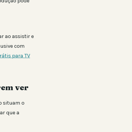
rodução pode
r ao assistir e
lusive com
rátis para TV
rem ver
o situam o
ar que a