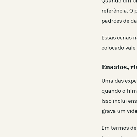
Quando um bio
referência. O
padrões de da
Essas cenas n
colocado vale
Ensaios, ri
Uma das expec
quando o film
Isso inclui en
grava um vide
Em termos de 