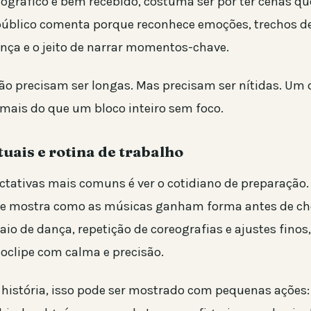
gráfico é bem recebido, costuma ser por ter cenas qu
 público comenta porque reconhece emoções, trechos d
nça e o jeito de narrar momentos-chave.
ão precisam ser longas. Mas precisam ser nítidas. Um
 mais do que um bloco inteiro sem foco.
tuais e rotina de trabalho
tativas mais comuns é ver o cotidiano de preparação
e mostra como as músicas ganham forma antes de che
saio de dança, repetição de coreografias e ajustes fin
oclipe com calma e precisão.
história, isso pode ser mostrado com pequenas ações: