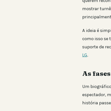
querem reconh
mostrar turnê
principalment
A ideia é simp
como isso se 
suporte de re
LG
.
As fases
Um biográfico
espectador, m
história passe