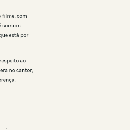
 filme, com
, é comum
que está por
respeito ao
era no cantor;
erença.