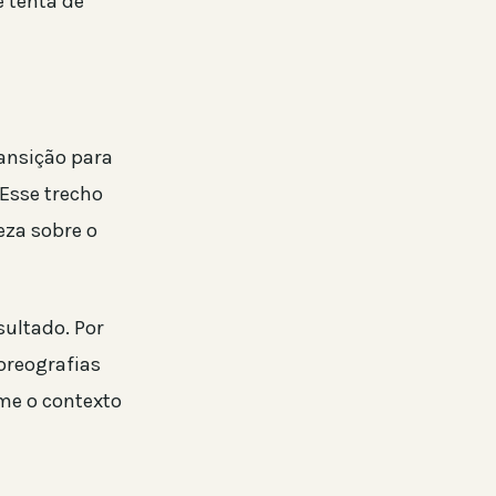
 tenta de
ransição para
Esse trecho
eza sobre o
sultado. Por
oreografias
me o contexto