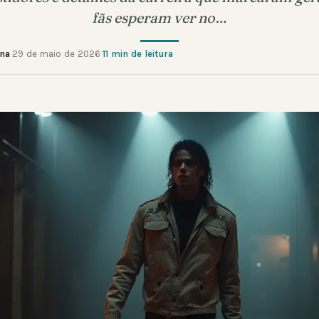
fãs esperam ver no…
ana
·
29 de maio de 2026
·
11 min de leitura