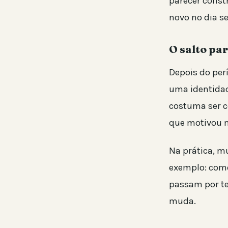
parecer const
novo no dia s
O salto par
Depois do perí
uma identidad
costuma ser co
que motivou 
Na prática, m
exemplo: como
passam por te
muda.