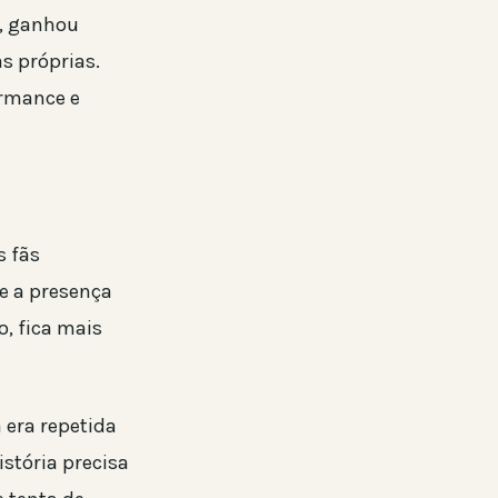
r, ganhou
s próprias.
ormance e
s fãs
 e a presença
o, fica mais
 era repetida
stória precisa