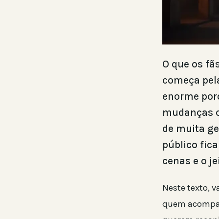
O que os fã
começa pela
enorme porq
mudanças c
de muita ge
público fica
cenas e o j
Neste texto, 
quem acompanh