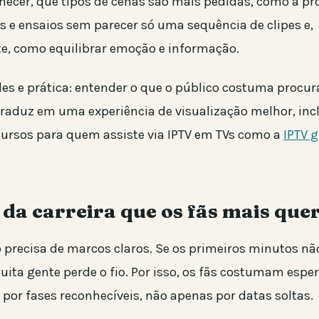
ecer, que tipos de cenas são mais pedidas, como a p
s e ensaios sem parecer só uma sequência de clipes e,
e, como equilibrar emoção e informação.
les e prática: entender o que o público costuma procura
traduz em uma experiência de visualização melhor, inc
cursos para quem assiste via IPTV em TVs como a
IPTV g
 da carreira que os fãs mais que
 precisa de marcos claros. Se os primeiros minutos nã
uita gente perde o fio. Por isso, os fãs costumam esper
 por fases reconhecíveis, não apenas por datas soltas.