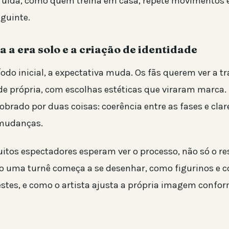
ruída, como quem treina em casa, repete movimentos e
eguinte.
a a era solo e a criação de identidade
odo inicial, a expectativa muda. Os fãs querem ver a t
e própria, com escolhas estéticas que viraram marca. 
brado por duas coisas: coerência entre as fases e clar
mudanças.
uitos espectadores esperam ver o processo, não só o re
 uma turnê começa a se desenhar, como figurinos e c
stes, e como o artista ajusta a própria imagem confor