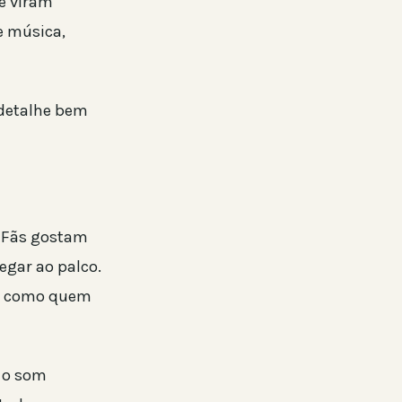
e viram
e música,
 detalhe bem
. Fãs gostam
gar ao palco.
os, como quem
 o som