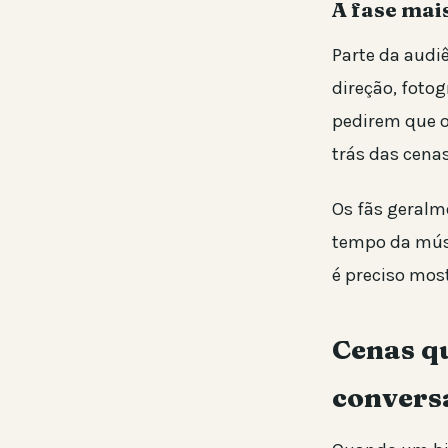
A fase mai
Parte da audi
direção, fotog
pedirem que o
trás das cenas
Os fãs geralm
tempo da músi
é preciso most
Cenas q
convers