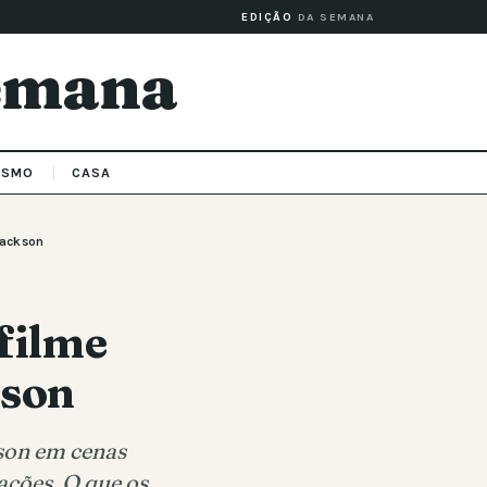
EDIÇÃO
DA SEMANA
Semana
ISMO
CASA
Jackson
 filme
kson
kson em cenas
ações. O que os