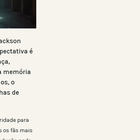
Jackson
pectativa é
nça,
na memória
os, o
lhas de
ridade para
s os fãs mais